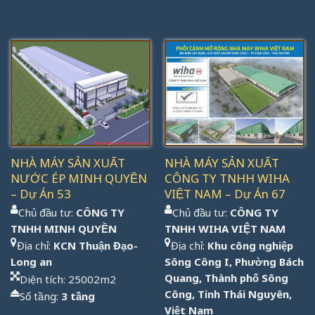
Được
Được
xếp
xếp
hạng
hạng
1.00
1.00
5
5
sao
sao
NHÀ MÁY SẢN XUẤT
NHÀ MÁY SẢN XUẤT
NƯỚC ÉP MINH QUYỀN
CÔNG TY TNHH WIHA
– Dự Án 53
VIỆT NAM – Dự Án 67
Chủ đầu tư:
CÔNG TY
Chủ đầu tư:
CÔNG TY
TNHH MINH QUYỀN
TNHH WIHA VIỆT NAM
Địa chỉ:
KCN Thuận Đạo-
Địa chỉ:
Khu công nghiệp
Long an
Sông Công I, Phường Bách
Quang, Thành phố Sông
Diện tích: 25002m2
Công, Tỉnh Thái Nguyên,
Số tầng:
3 tầng
Việt Nam