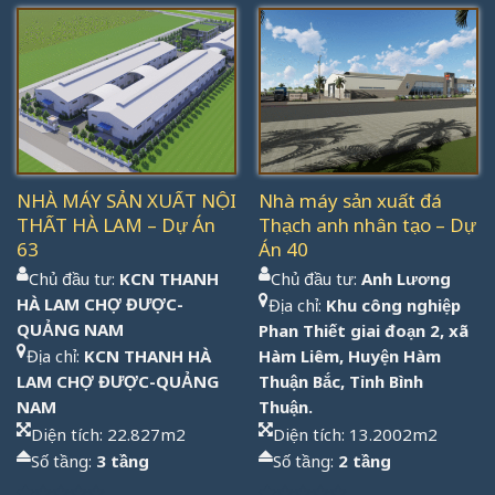
NHÀ MÁY SẢN XUẤT NỘI
Nhà máy sản xuất đá
THẤT HÀ LAM – Dự Án
Thạch anh nhân tạo – Dự
63
Án 40
Chủ đầu tư:
KCN THANH
Chủ đầu tư:
Anh Lương
HÀ LAM CHỢ ĐƯỢC-
Địa chỉ:
Khu công nghiệp
QUẢNG NAM
Phan Thiết giai đoạn 2, xã
Địa chỉ:
KCN THANH HÀ
Hàm Liêm, Huyện Hàm
LAM CHỢ ĐƯỢC-QUẢNG
Thuận Bắc, Tỉnh Bình
NAM
Thuận.
Diện tích: 22.827m2
Diện tích: 13.2002m2
Số tầng:
3 tầng
Số tầng:
2 tầng