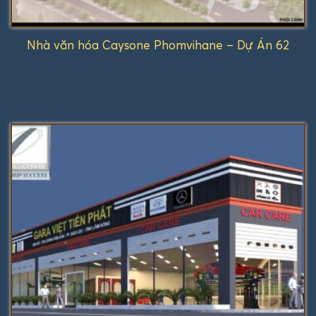
Nhà văn hóa Caysone Phomvihane – Dự Án 62
Được
xếp
hạng
1.00
5
sao