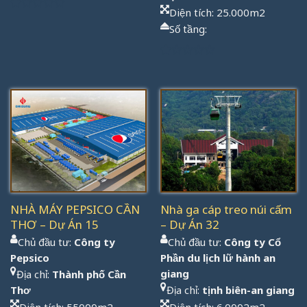
Diện tích: 25.000m2
Được
Số tầng:
xếp
hạng
1.00
5
Được
sao
xếp
hạng
1.00
5
sao
NHÀ MÁY PEPSICO CẦN
Nhà ga cáp treo núi cấm
THƠ – Dự Án 15
– Dự Án 32
Chủ đầu tư:
Công ty
Chủ đầu tư:
Công ty Cổ
Pepsico
Phần du lịch lữ hành an
giang
Địa chỉ:
Thành phố Cần
Thơ
Địa chỉ:
tịnh biên-an giang
Diện tích: 55000m2
Diện tích: 6.0002m2