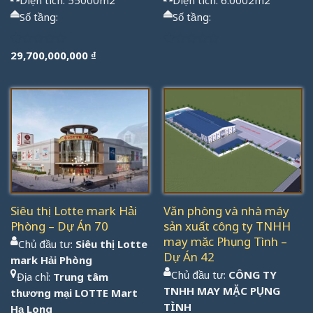
Số tầng:
Số tầng:
29,700,000,000
₫
Được
Được
xếp
xếp
hạng
hạng
1.00
1.00
5
5
sao
sao
Siêu thị Lotte mark Hải
Văn phòng và nhà máy
Phòng – Dự Án 70
sản xuất công ty TNHH
may mặc Phụng Tình –
Chủ đầu tư:
Siêu thị Lotte
Dự Án 42
mark Hải Phòng
Chủ đầu tư:
CÔNG TY
Địa chỉ:
Trung tâm
TNHH MAY MẶC PỤNG
thương mại LOTTE Mart
TÌNH
Hạ Long