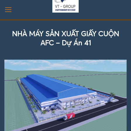
Bỏ
qua
nội
dung
NHÀ MÁY SẢN XUẤT GIẤY CUỘN
AFC – Dự Án 41