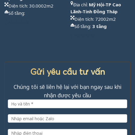
Địa chỉ:
Mỹ Hội-TP Cao
Diện tích: 30.0002m2
Lãnh-Tỉnh Đồng Tháp
Số tầng:
Diện tích: 72002m2
Số tầng:
3 tầng
Được
xếp
hạng
Được
1.00
xếp
5
hạng
sao
1.00
5
sao
Gửi yêu cầu tư vấn
Chúng tôi sẽ liên hệ lại với bạn ngay sau khi
nhận được yêu cầu