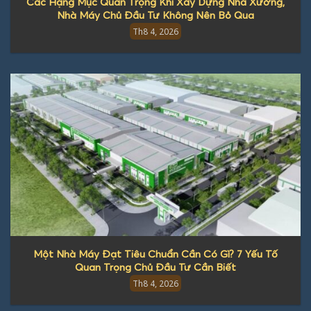
Các Hạng Mục Quan Trọng Khi Xây Dựng Nhà Xưởng,
Nhà Máy Chủ Đầu Tư Không Nên Bỏ Qua
Th8 4, 2026
Một Nhà Máy Đạt Tiêu Chuẩn Cần Có Gì? 7 Yếu Tố
Quan Trọng Chủ Đầu Tư Cần Biết
Th8 4, 2026