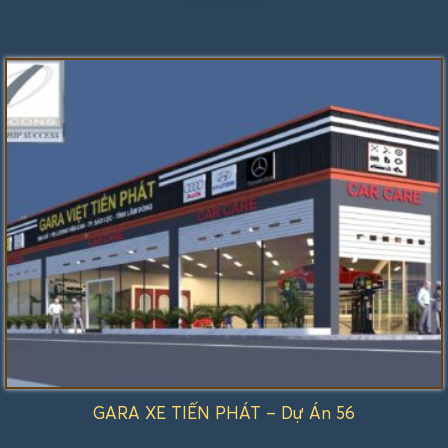
Được
xếp
hạng
1.00
5
sao
GARA XE TIẾN PHÁT – Dự Án 56