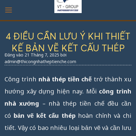
Bỏ
qua
nội
dung
4 ĐIỀU CẦN LƯU Ý KHI THIẾT
KẾ BẢN VẼ KẾT CẤU THÉP
Đăng vào
21 Tháng 7, 2025
bởi
admin@thicongnhatheptienche.com
Công trình
nhà thép tiền chế
trở thành xu
hướng xây dựng hiện nay. Mỗi
công trình
nhà xưởng
– nhà thép tiền chế đều cần
có
bản vẽ kết cấu thép
hoàn chỉnh và chi
tiết. Vậy có bao nhiêu loại bản vẽ và cần lưu