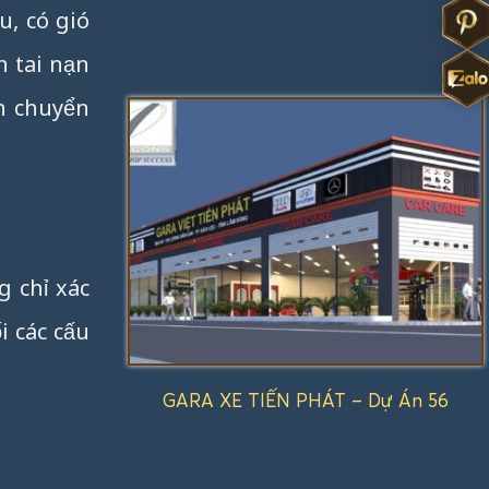
u, có gió
Được
n tai nạn
xếp
hạng
ận chuyển
1.00
5
sao
g chỉ xác
i các cấu
GARA XE TIẾN PHÁT – Dự Án 56
Được