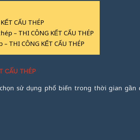
NG KẾT CẤU THÉP
u thép – THI CÔNG KẾT CẤU THÉP
thép – THI CÔNG KẾT CẤU THÉP
KẾT CẤU THÉP
 chọn sử dụng phổ biến trong thời gian gần đ