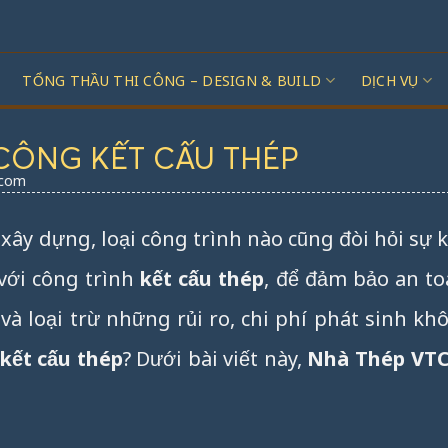
TỔNG THẦU THI CÔNG – DESIGN & BUILD
DỊCH VỤ
 CÔNG KẾT CẤU THÉP
.com
 xây dựng, loại công trình nào cũng đòi hỏi sự 
 với công trình
kết cấu thép
, để đảm bảo an t
và loại trừ những rủi ro, chi phí phát sinh k
 kết cấu thép
? Dưới bài viết này,
Nhà Thép VT