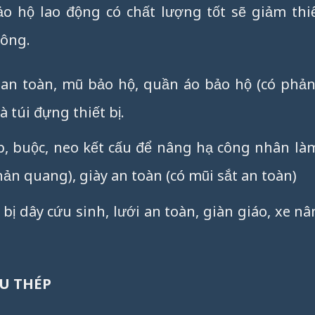
ảo hộ lao động có chất lượng tốt sẽ giảm thi
công.
y an toàn, mũ bảo hộ, quần áo bảo hộ (có phả
 túi đựng thiết bị.
p, buộc, neo kết cấu để nâng hạ công nhân làm
ản quang), giày an toàn (có mũi sắt an toàn)
bị dây cứu sinh, lưới an toàn, giàn giáo, xe nâ
ẤU THÉP