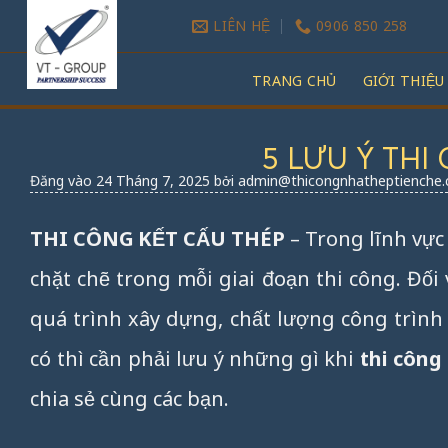
Bỏ
LIÊN HỆ
0906 850 258
qua
nội
TRANG CHỦ
GIỚI THIỆU
dung
5 LƯU Ý THI
Đăng vào
24 Tháng 7, 2025
bởi
admin@thicongnhatheptienche
THI CÔNG KẾT CẤU THÉP
– Trong lĩnh vực
chặt chẽ trong mỗi giai đoạn thi công. Đối
quá trình xây dựng, chất lượng công trình 
có thì cần phải lưu ý những gì khi
thi công
chia sẻ cùng các bạn.