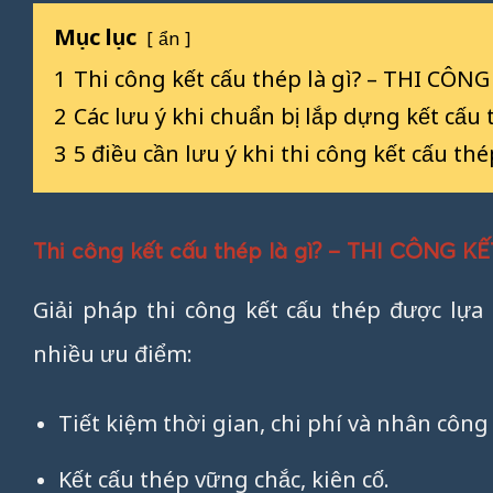
Mục lục
ẩn
1
Thi công kết cấu thép là gì? – THI CÔ
2
Các lưu ý khi chuẩn bị lắp dựng kết cấ
3
5 điều cần lưu ý khi thi công kết cấu 
Thi công kết cấu thép là gì? – THI CÔNG 
Giải pháp thi công kết cấu thép được lựa
nhiều ưu điểm:
Tiết kiệm thời gian, chi phí và nhân công
Kết cấu thép vững chắc, kiên cố.