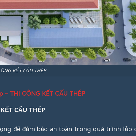
CÔNG KẾT CẤU THÉP
thép – THI CÔNG KẾT CẤU THÉP
G KẾT CẤU THÉP
rọng để đảm bảo an toàn trong quá trình lắp 