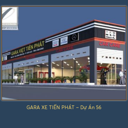
xếp
hạng
1.00
5
sao
GARA XE TIẾN PHÁT – Dự Án 56