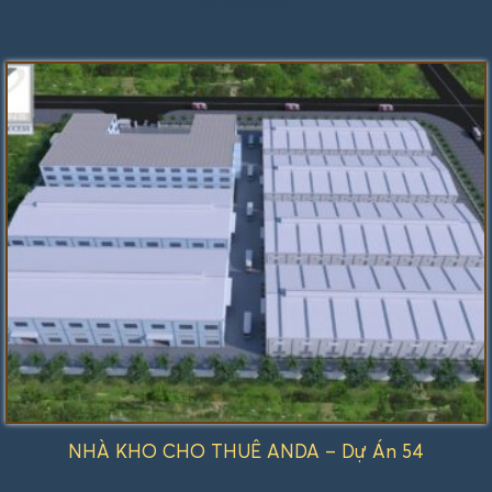
Được
xếp
hạng
1.00
5
sao
NHÀ KHO CHO THUÊ ANDA – Dự Án 54