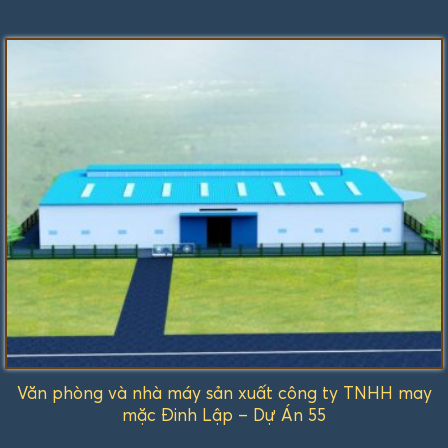
Được
xếp
hạng
1.00
5
sao
Văn phòng và nhà máy sản xuất công ty TNHH may
mặc Đinh Lập – Dự Án 55