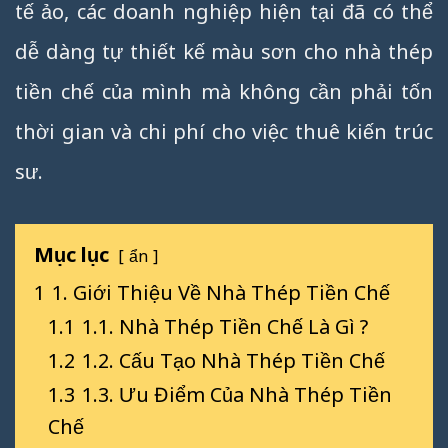
tế ảo, các doanh nghiệp hiện tại đã có thể
dễ dàng tự thiết kế màu sơn cho nhà thép
tiền chế của mình mà không cần phải tốn
thời gian và chi phí cho việc thuê kiến trúc
sư.
Mục lục
ẩn
1
1. Giới Thiệu Về Nhà Thép Tiền Chế
1.1
1.1. Nhà Thép Tiền Chế Là Gì ?
1.2
1.2. Cấu Tạo Nhà Thép Tiền Chế
1.3
1.3. Ưu Điểm Của Nhà Thép Tiền
Chế