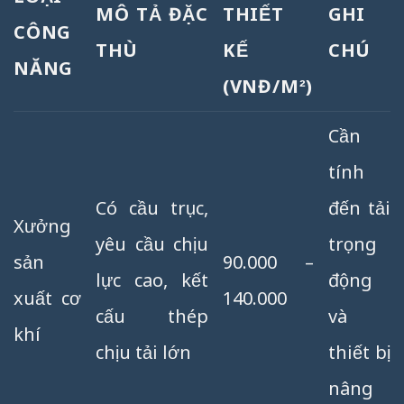
MÔ TẢ ĐẶC
THIẾT
GHI
CÔNG
THÙ
KẾ
CHÚ
NĂNG
(VNĐ/M²)
Cần
tính
Có cầu trục,
đến tải
Xưởng
yêu cầu chịu
trọng
sản
90.000 –
lực cao, kết
động
xuất cơ
140.000
cấu thép
và
khí
chịu tải lớn
thiết bị
nâng