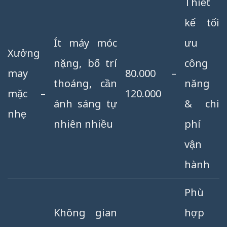
Thiết
kế tối
Ít máy móc
ưu
Xưởng
nặng, bố trí
công
may
80.000 –
thoáng, cần
năng
mặc –
120.000
ánh sáng tự
& chi
nhẹ
nhiên nhiều
phí
vận
hành
Phù
Không gian
hợp