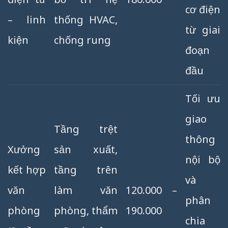
cơ điện
– linh
thống HVAC,
từ giai
kiện
chống rung
đoạn
đầu
Tối ưu
giao
Tầng trệt
thông
Xưởng
sản xuất,
nội bộ
kết hợp
tầng trên
và
văn
làm văn
120.000 –
phân
phòng
phòng, thẩm
190.000
chia