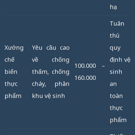
hạ
Tuân
thủ
Xưởng
Yêu cầu cao
quy
chế
về chống
định vệ
100.000 –
biến
thấm, chống
sinh
160.000
thực
cháy, phân
an
phẩm
khu vệ sinh
toàn
thực
phẩm