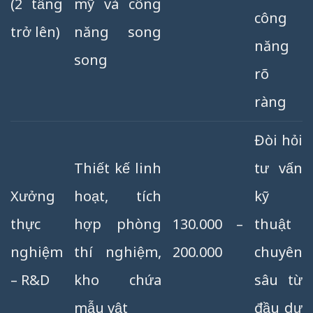
(2 tầng
mỹ và công
công
trở lên)
năng song
năng
song
rõ
ràng
Đòi hỏi
Thiết kế linh
tư vấn
Xưởng
hoạt, tích
kỹ
thực
hợp phòng
130.000 –
thuật
nghiệm
thí nghiệm,
200.000
chuyên
– R&D
kho chứa
sâu từ
mẫu vật
đầu dự