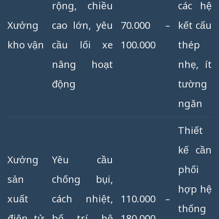
rộng, chiều
các hệ
Xưởng
cao lớn, yêu
70.000 –
kết cấu
kho vận
cầu lối xe
100.000
thép
nâng hoạt
nhẹ, ít
động
tường
ngăn
Thiết
kế cần
Xưởng
Yêu cầu
phối
sản
chống bụi,
hợp hệ
xuất
cách nhiệt,
110.000 –
thống
điện tử
bố trí hệ
180.000