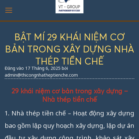
Bỏ
qua
nội
dung
BẬT MÍ 29 KHÁI NIỆM CƠ
BẢN TRONG XÂY DỰNG NHÀ
THÉP TIỀN CHẾ
Đăng vào
17 Tháng 6, 2025
bởi
admin@thicongnhatheptienche.com
29 khái niệm cơ bản trong xây dựng –
Nhà thép tiền chế
1. Nhà thép tiền chế – Hoạt động xây dựng
bao gồm lập quy hoạch xây dựng, lập dự án
đầu tư xây dựng công trình, khảo sát xây