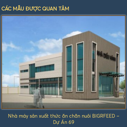
CÁC MẪU ĐƯỢC QUAN TÂM
Nhà máy sản xuất thức ăn chăn nuôi BIGRFEED –
Dự Án 69