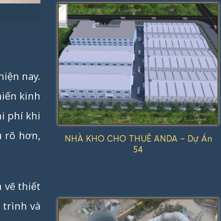
1.00
5
sao
hiện nay.
hiến kinh
i phí khi
u rõ hơn,
NHÀ KHO CHO THUÊ ANDA – Dự Án
54
Được
 vẽ thiết
xếp
hạng
1.00
 trình và
5
sao