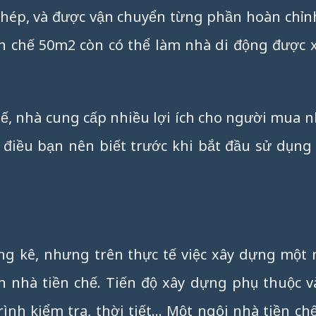
hép, và được vận chuyển từng phần hoàn chỉnh
ền chế 50m2 còn có thể làm nhà di động được 
hế, nhà cung cấp nhiều lợi ích cho người mua
 điều bạn nên biết trước khi bắt đầu sử dụng
ng kê, nhưng trên thực tế việc xây dựng một 
 nhà tiền chế. Tiến độ xây dựng phụ thuộc v
rình kiểm tra, thời tiết… Một ngôi nhà tiền c