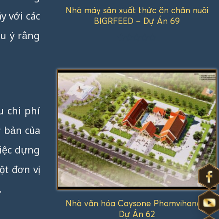
Nhà máy sản xuất thức ăn chăn nuôi
y với các
BIGRFEED – Dự Án 69
ưu ý rằng
Được
xếp
hạng
1.00
5
sao
u chi phí
ơ bản của
việc dựng
ột đơn vị
.
Nhà văn hóa Caysone Phomvihane –
Dự Án 62