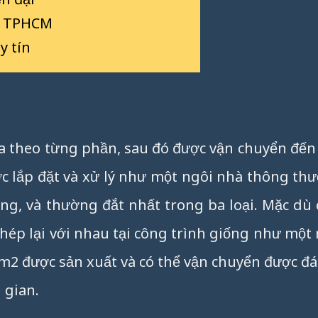
ại TPHCM
y tín
ra theo từng phần, sau đó được vận chuyển đến
c lắp đặt và xử lý như một ngôi nhà thông th
ựng, và thường đắt nhất trong ba loại. Mặc dù
hép lại với nhau tại công trình giống như một
2 được sản xuất và có thể vận chuyển được đá
i gian.