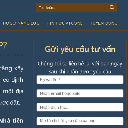
Tìm
kiếm:
HỒ SƠ NĂNG LỰC
TIN TỨC VTCONS
TUYỂN DỤNG
P?
Gửi yêu cầu tư vấn
Chúng tôi sẽ liên hệ lại với bạn ngay
 rằng xây
sau khi nhận được yêu cầu
heo định
g một địa
ược đặt.
Nhà tiền