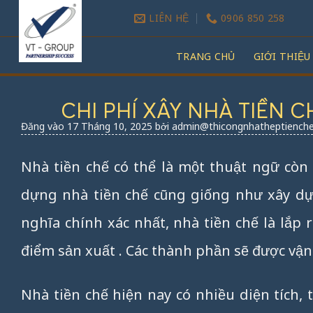
Bỏ
LIÊN HỆ
0906 850 258
qua
nội
TRANG CHỦ
GIỚI THIỆU
dung
CHI PHÍ XÂY NHÀ TIỀN C
Đăng vào
17 Tháng 10, 2025
bởi
admin@thicongnhatheptiench
Nhà tiền chế có thể là một thuật ngữ còn 
dựng nhà tiền chế cũng giống như xây d
nghĩa chính xác nhất, nhà tiền chế là lắp
điểm sản xuất . Các thành phần sẽ được vận
Nhà tiền chế hiện nay có nhiều diện tích,