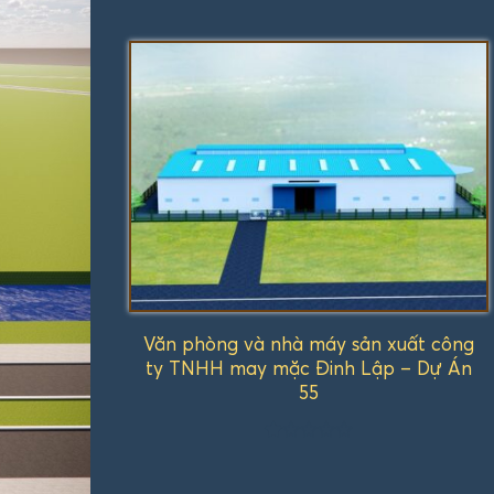
xếp
hạng
1.00
5
sao
Văn phòng và nhà máy sản xuất công
ty TNHH may mặc Đinh Lập – Dự Án
55
Được
xếp
hạng