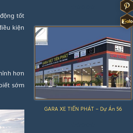
 động tốt
Được
xếp
hạng
điều kiện
1.00
5
sao
chỉnh hơn
biết sớm
GARA XE TIẾN PHÁT – Dự Án 56
Được