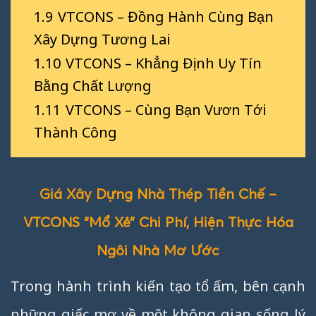
1.9
VTCONS – Đồng Hành Cùng Bạn
Xây Dựng Tương Lai
1.10
VTCONS – Khẳng Định Uy Tín
Bằng Chất Lượng
1.11
VTCONS – Cùng Bạn Vươn Tới
Thành Công
Giá Xây Dựng Nhà Thép Tiền Chế –
VTCONS “Mổ Xẻ” Chi Phí, Hiện Thực Hóa
Ngôi Nhà Mơ Ước
Trong hành trình kiến tạo tổ ấm, bên cạnh
những giấc mơ về một không gian sống lý