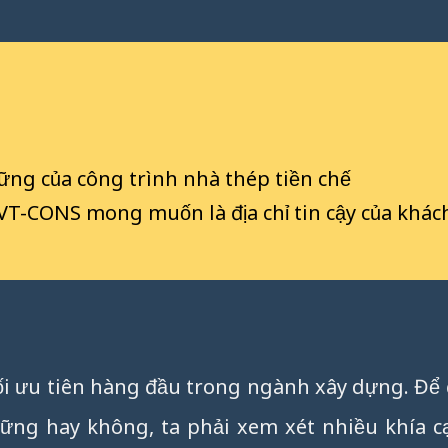
vững của công trình nhà thép tiền chế
-CONS mong muốn là địa chỉ tin cậy của khác
i ưu tiên hàng đầu trong ngành xây dựng. Để 
vững hay không, ta phải xem xét nhiều khía c