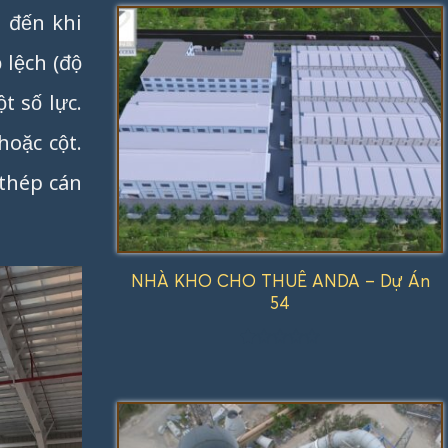
1.00
 đến khi
5
sao
 lệch (độ
t số lực.
hoặc cột.
 thép cán
NHÀ KHO CHO THUÊ ANDA – Dự Án
54
Được
xếp
hạng
1.00
5
sao