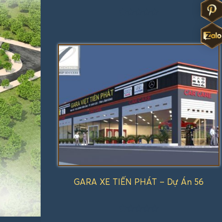
Được
xếp
hạng
1.00
5
sao
GARA XE TIẾN PHÁT – Dự Án 56
Được