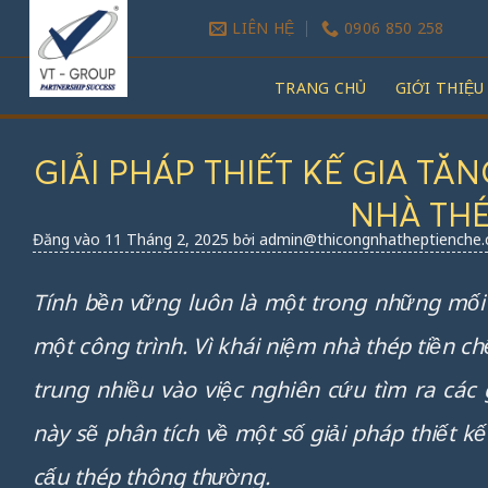
Bỏ
LIÊN HỆ
0906 850 258
qua
nội
TRANG CHỦ
GIỚI THIỆU
dung
GIẢI PHÁP THIẾT KẾ GIA T
NHÀ THÉ
Đăng vào
11 Tháng 2, 2025
bởi
admin@thicongnhatheptienche
Tính bền vững luôn là một trong những mối
một công trình. Vì khái niệm nhà thép tiền c
trung nhiều vào việc nghiên cứu tìm ra các g
này sẽ phân tích về một số giải pháp thiết k
cấu thép thông thường.