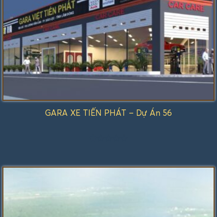
GARA XE TIẾN PHÁT – Dự Án 56
Được
xếp
hạng
1.00
5
sao