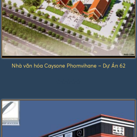
Nhà văn hóa Caysone Phomvihane – Dự Án 62
Được
xếp
hạng
1.00
5
sao