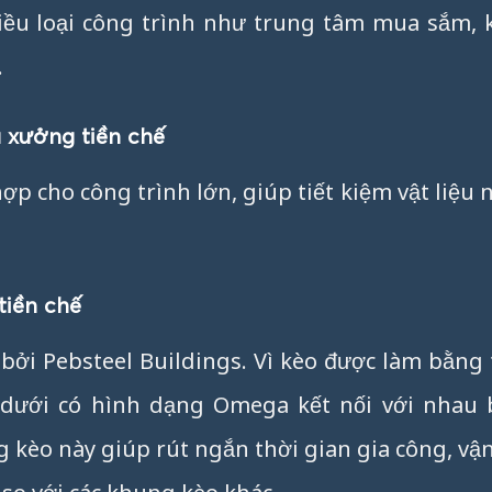
iều loại công trình như trung tâm mua sắm, 
…
 xưởng tiền chế
hợp cho công trình lớn, giúp tiết kiệm vật liệu
tiền chế
 bởi Pebsteel Buildings. Vì kèo được làm bằng
dưới có hình dạng Omega kết nối với nhau 
 kèo này giúp rút ngắn thời gian gia công, vậ