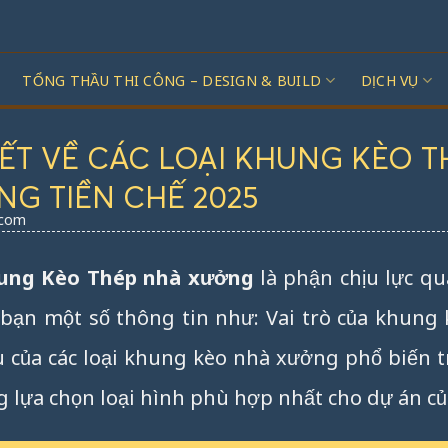
TỔNG THẦU THI CÔNG – DESIGN & BUILD
DỊCH VỤ
IẾT VỀ CÁC LOẠI KHUNG KÈO T
G TIỀN CHẾ 2025
.com
hung Kèo Thép nhà xưởng
là phận chịu lực q
 bạn một số thông tin như: Vai trò của khung
u của các loại khung kèo nhà xưởng phổ biến 
 lựa chọn loại hình phù hợp nhất cho dự án c