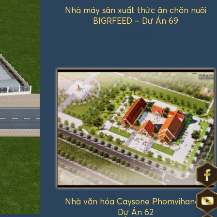
Nhà máy sản xuất thức ăn chăn nuôi
BIGRFEED – Dự Án 69
Được
xếp
hạng
1.00
5
sao
Nhà văn hóa Caysone Phomvihane –
Dự Án 62