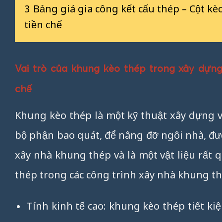
3
Bảng giá gia công kết cấu thép – Cột k
tiền chế
Vai trò của khung kèo thép trong xây dựn
chế
Khung kèo thép là một kỹ thuật xây dựng v
bộ phận bao quát, để nâng đỡ ngôi nhà, đư
xây nhà khung thép và là một vật liệu rất
thép trong các công trình xây nhà khung th
Tính kinh tế cao: khung kèo thép tiết kiệ