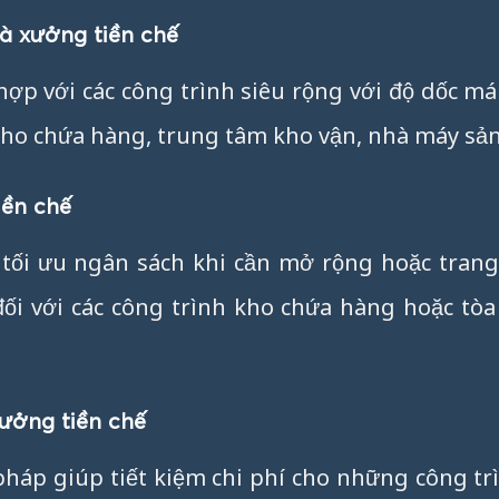
à xưởng tiền chế
hợp với các công trình siêu rộng với độ dốc má
kho chứa hàng, trung tâm kho vận, nhà máy sả
iền chế
 tối ưu ngân sách khi cần mở rộng hoặc trang
 đối với các công trình kho chứa hàng hoặc tò
ưởng tiền chế
 pháp giúp tiết kiệm chi phí cho những công tr