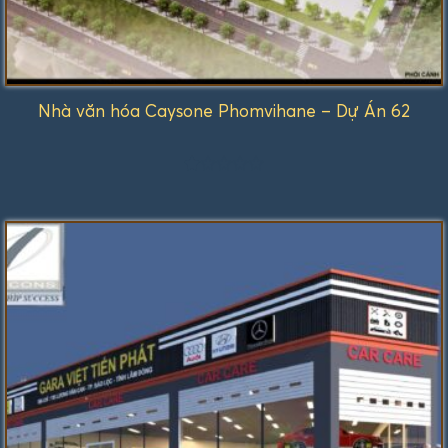
Nhà văn hóa Caysone Phomvihane – Dự Án 62
Được
xếp
hạng
1.00
5
sao