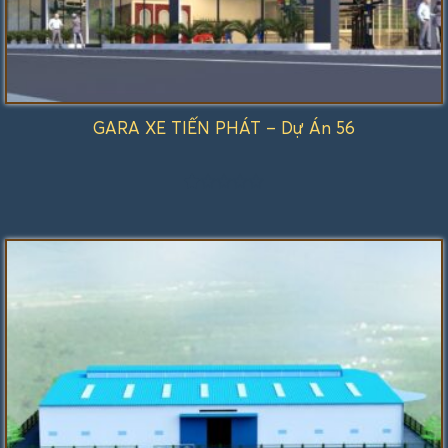
GARA XE TIẾN PHÁT – Dự Án 56
Được
xếp
hạng
1.00
5
sao