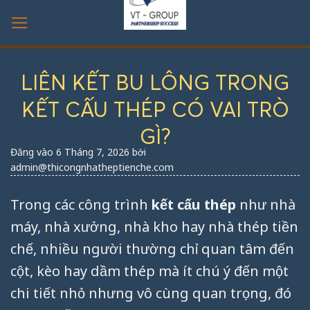
Bỏ
qua
nội
dung
LIÊN KẾT BU LÔNG TRONG
KẾT CẤU THÉP CÓ VAI TRÒ
GÌ?
Đăng vào
6 Tháng 7, 2026
bởi
admin@thicongnhatheptienche.com
Trong các công trình
kết cấu thép
như nhà
máy, nhà xưởng, nhà kho hay nhà thép tiền
chế, nhiều người thường chỉ quan tâm đến
cột, kèo hay dầm thép mà ít chú ý đến một
chi tiết nhỏ nhưng vô cùng quan trọng, đó