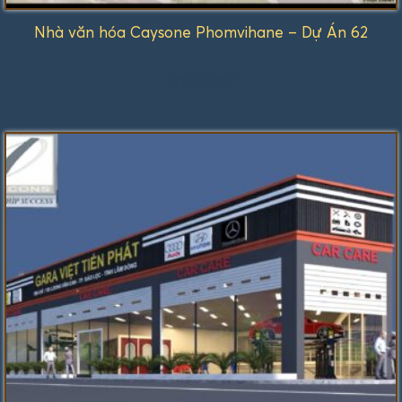
Nhà văn hóa Caysone Phomvihane – Dự Án 62
Được
xếp
hạng
1.00
5
sao