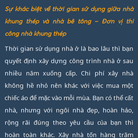
Sự khác biệt về thời gian sử dụng giữa nhà
khung thép và nhà bê tông – Đơn vị thi
công nhà khung thép
Thời gian sử dụng nhà ở là bao lâu thì bạn
quyết định xây dựng công trình nhà ở sau
nhiều năm xuống cấp. Chi phí xây nhà
không hề nhỏ nên khác với việc mua một
chiếc áo để mặc vào mỗi mùa. Bạn có thể cất
nhà, nhưng với ngôi nhà đẹp, hoàn hảo,
rộng rãi đúng theo yêu cầu của bạn thì
hoàn toàn khác. Xây nhà tốn hàng trăm