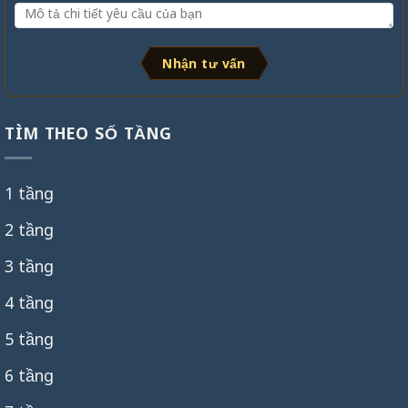
Nhận tư vấn
TÌM THEO SỐ TẦNG
1 tầng
2 tầng
3 tầng
4 tầng
5 tầng
6 tầng