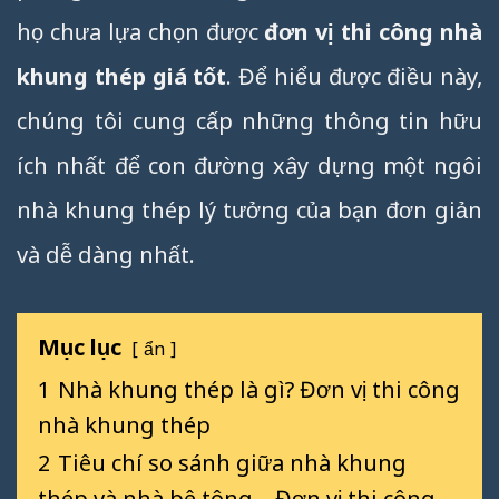
họ chưa lựa chọn được
đơn vị thi công nhà
khung thép giá tốt
. Để hiểu được điều này,
chúng tôi cung cấp những thông tin hữu
ích nhất để con đường xây dựng một ngôi
nhà khung thép lý tưởng của bạn đơn giản
và dễ dàng nhất.
Mục lục
ẩn
1
Nhà khung thép là gì? Đơn vị thi công
nhà khung thép
2
Tiêu chí so sánh giữa nhà khung
thép và nhà bê tông – Đơn vị thi công