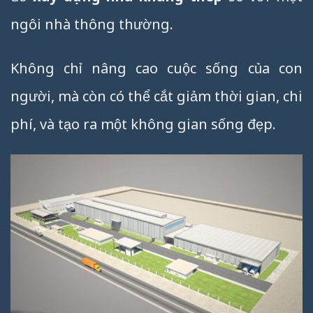
ngôi nhà thông thường.
Không chỉ nâng cao cuộc sống của con
người, mà còn có thể cắt giảm thời gian, chi
phí, và tạo ra một không gian sống đẹp.