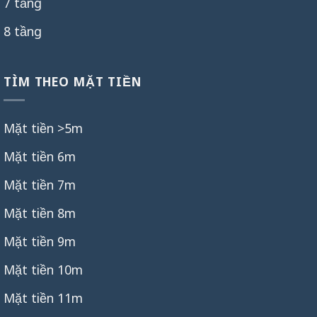
7 tầng
8 tầng
TÌM THEO MẶT TIỀN
Mặt tiền >5m
Mặt tiền 6m
Mặt tiền 7m
Mặt tiền 8m
Mặt tiền 9m
Mặt tiền 10m
Mặt tiền 11m