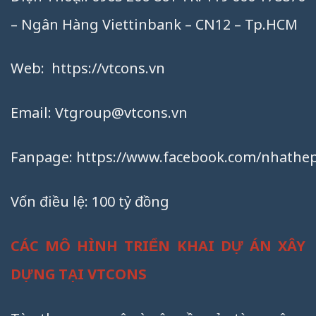
– Ngân Hàng Viettinbank – CN12 – Tp.HCM
Web:
https://vtcons.vn
Email:
Vtgroup@vtcons.vn
Fanpage:
https://www.facebook.com/nhathep
Vốn điều lệ: 100 tỷ đồng
CÁC MÔ HÌNH TRIỂN KHAI DỰ ÁN XÂY
DỰNG TẠI VTCONS