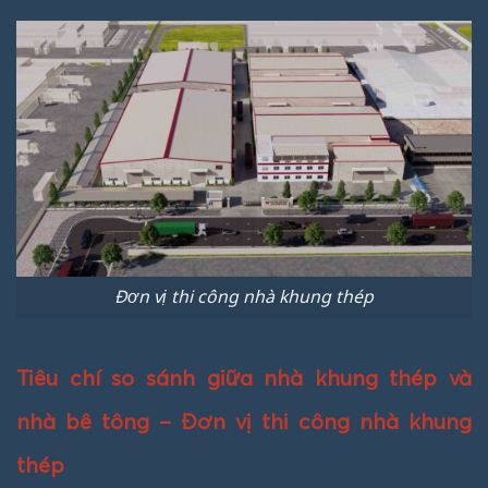
Đơn vị thi công nhà khung thép
Tiêu chí so sánh giữa nhà khung thép và
nhà bê tông – Đơn vị thi công nhà khung
thép