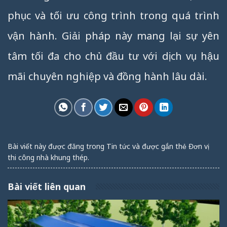
phục và tối ưu công trình trong quá trình
vận hành. Giải pháp này mang lại sự yên
tâm tối đa cho chủ đầu tư với dịch vụ hậu
mãi chuyên nghiệp và đồng hành lâu dài.
Bài viết này được đăng trong
Tin tức
và được gắn thẻ
Đơn vị
thi công nhà khung thép
.
Bài viết liên quan