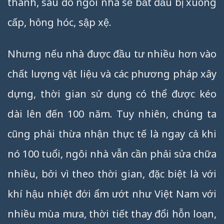
thành, sau đó ngôi nhà sẽ bắt đầu bị xuống
cấp, hỏng hóc, sập xệ.
Nhưng nếu nhà được đầu tư nhiều hơn vào
chất lượng vật liệu và các phương pháp xây
dựng, thời gian sử dụng có thể được kéo
dài lên đến 100 năm. Tuy nhiên, chúng ta
cũng phải thừa nhận thực tế là ngay cả khi
nó 100 tuổi, ngôi nhà vẫn cần phải sửa chữa
nhiều, bởi vì theo thời gian, đặc biệt là với
khí hậu nhiệt đới ẩm ướt như Việt Nam với
nhiều mùa mưa, thời tiết thay đổi hỗn loạn,