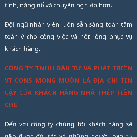
tình, năng nổ và chuyên nghiệp hơn.
Đội ngũ nhân viên luôn sẵn sàng toàn tâm
toàn ý cho công việc và hết lòng phục vụ
khách hàng.
CÔNG TY TNHH ĐẦU TƯ VÀ PHÁT TRIỂN
VT-CONS MONG MUỐN LÀ ĐỊA CHỈ TIN
CẬY CỦA KHÁCH HÀNG NHÀ THÉP TIỀN
CHẾ
Đến với công ty chúng tôi khách hàng sẽ
gặp được đối tác và những người bạn tư