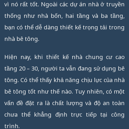
vì nó rất tốt. Ngoài các dự án nhà ở truyền
thống như nhà bốn, hai tầng và ba tầng,
bạn có thể dễ dàng thiết kế trọng tải trong
nhà bê tông.
Hiện nay, khi thiết kế nhà chung cư cao
tầng 20 – 30, người ta vẫn đang sử dụng bê
tông. Có thể thấy khả năng chịu lực của nhà
bê tông tốt như thế nào. Tuy nhiên, có một
vấn đề đặt ra là chất lượng và độ an toàn
chưa thể khẳng định trực tiếp tại công
trình.