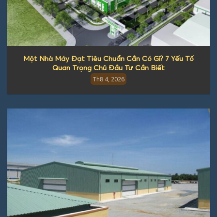
Một Nhà Máy Đạt Tiêu Chuẩn Cần Có Gì? 7 Yếu Tố
Quan Trọng Chủ Đầu Tư Cần Biết
Th8 4, 2026