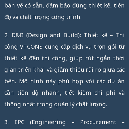
bản vẽ có sẵn, đảm bảo đúng thiết kế, tiến
độ và chất lượng công trình.
2. D&B (Design and Build): Thiết kế – Thi
công VTCONS cung cấp dịch vụ trọn gói từ
thiết kế đến thi công, giúp rút ngắn thời
gian triển khai và giảm thiểu rủi ro giữa các
bên. Mô hình này phù hợp với các dự án
cần tiến độ nhanh, tiết kiệm chi phí và
thống nhất trong quản lý chất lượng.
3. EPC (Engineering – Procurement –