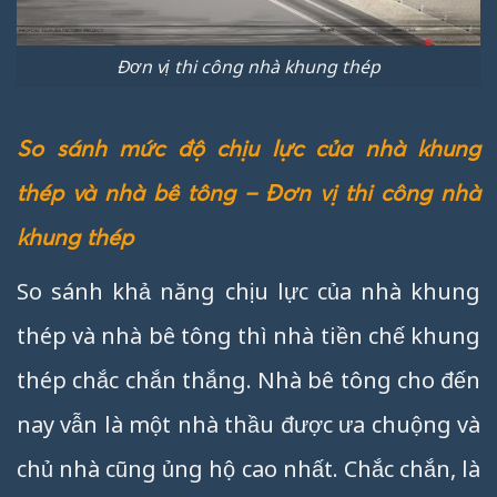
Đơn vị thi công nhà khung thép
So sánh mức độ chịu lực của nhà khung
thép và nhà bê tông – Đơn vị thi công nhà
khung thép
So sánh khả năng chịu lực của nhà khung
thép và nhà bê tông thì nhà tiền chế khung
thép chắc chắn thắng. Nhà bê tông cho đến
nay vẫn là một nhà thầu được ưa chuộng và
chủ nhà cũng ủng hộ cao nhất. Chắc chắn, là