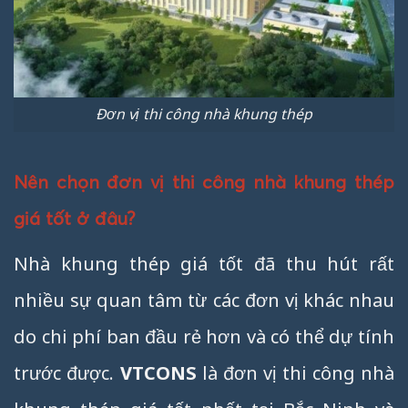
Đơn vị thi công nhà khung thép
Nên chọn đơn vị thi công nhà khung thép
giá tốt ở đâu?
Nhà khung thép giá tốt đã thu hút rất
nhiều sự quan tâm từ các đơn vị khác nhau
do chi phí ban đầu rẻ hơn và có thể dự tính
trước được.
VTCONS
là đơn vị thi công nhà