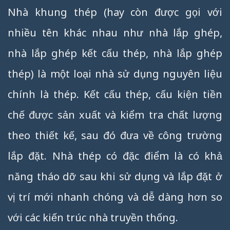
Nhà khung thép (hay còn được gọi với
nhiều tên khác nhau như nhà lắp ghép,
nhà lắp ghép kết cấu thép, nhà lắp ghép
thép) là một loại nhà sử dụng nguyên liệu
chính là thép. Kết cấu thép, cấu kiện tiền
chế được sản xuất và kiểm tra chất lượng
theo thiết kế, sau đó đưa về công trường
lắp đặt. Nhà thép có đặc điểm là có khả
năng tháo dỡ sau khi sử dụng và lắp đặt ở
vị trí mới nhanh chóng và dễ dàng hơn so
với các kiến trúc nhà truyền thống.