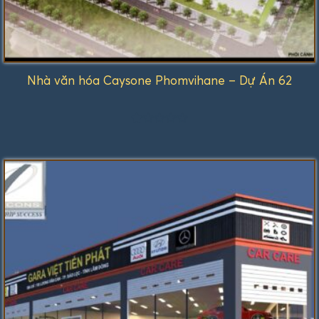
Nhà văn hóa Caysone Phomvihane – Dự Án 62
Được
xếp
hạng
1.00
5
sao