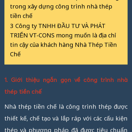
trong xây dựng công trình nhà thép
tiền chế
3
Công ty TNHH ĐẦU TƯ VÀ PHÁT
TRIỂN VT-CONS mong muốn là địa chỉ
tin cậy của khách hàng Nhà Thép Tiền
Chế
1. Giới thiệu ngắn gọn về công trình nhà
thép tiền chế
Nhà thép tiền chế là công trình thép được
thiết kế, chế tạo và lắp ráp với các cấu kiện
thép và phương pháp đã được tiêu chuẩn