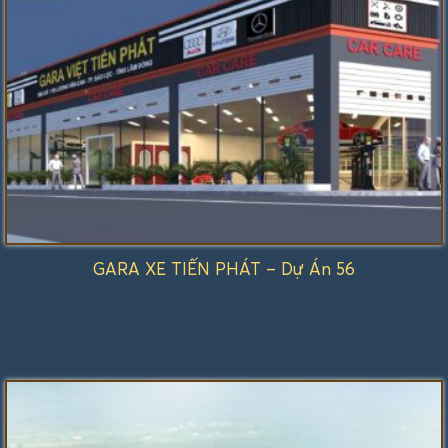
GARA XE TIẾN PHÁT – Dự Án 56
Được
xếp
hạng
1.00
5
sao