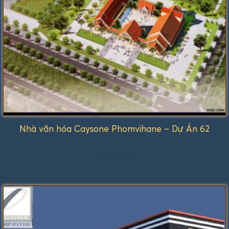
Nhà văn hóa Caysone Phomvihane – Dự Án 62
Được
xếp
hạng
1.00
5
sao