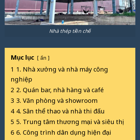
Nhà thép tiền chế
Mục lục
ẩn
1
1. Nhà xưởng và nhà máy công
nghiệp
2
2. Quán bar, nhà hàng và café
3
3. Văn phòng và showroom
4
4. Sân thể thao và nhà thi đấu
5
5. Trung tâm thương mại và siêu thị
6
6. Công trình dân dụng hiện đại