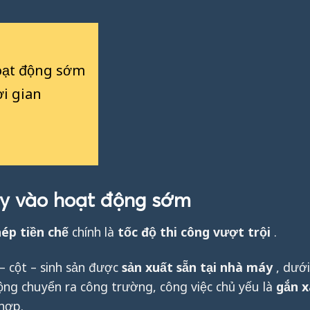
oạt động sớm
ời gian
áy vào hoạt động sớm
ép tiền chế
chính là
tốc độ thi công vượt trội
.
– cột – sinh sản được
sản xuất sẵn tại nhà máy
, dưới
động chuyển ra công trường, công việc chủ yếu là
gắn 
hợp.