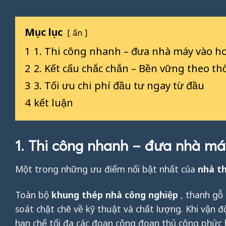
Mục lục
ẩn
1
1. Thi công nhanh – đưa nhà máy vào h
2
2. Kết cấu chắc chắn – Bền vững theo th
3
3. Tối ưu chi phí đầu tư ngay từ đầu
4
kết luận
1. Thi công nhanh – đưa nhà m
Một trong những ưu điểm nổi bật nhất của
nhà th
Toàn bộ
khung thép nhà công nghiệp
, thanh gỗ 
soát chặt chẽ về kỹ thuật và chất lượng. Khi vận 
hạn chế tối đa các đoạn công đoạn thủ công phức 