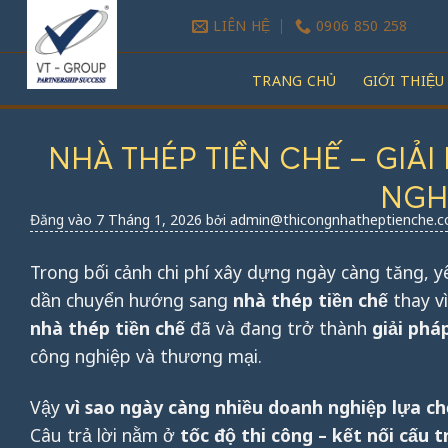
Bỏ
LIÊN HỆ
0906 850 258
qua
nội
TRANG CHỦ
GIỚI THIỆU
dung
NHÀ THÉP TIỀN CHẾ – GIẢI
NGHI
Đăng vào
7 Tháng 1, 2026
bởi
admin@thicongnhatheptienche.
Trong bối cảnh chi phí xây dựng ngày càng tăng, 
dần chuyển hướng sang
nhà thép tiền chế
thay v
nhà thép tiền chế
đã và đang trở thành
giải phá
công nghiệp và thương mại.
Vậy
vì sao ngày càng nhiều doanh nghiệp lựa ch
Câu trả lời nằm ở
tốc độ thi công – kết nối cấu 