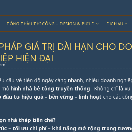
TỔNG THẦU THI CÔNG – DESIGN & BUILD
DỊCH VỤ
 PHÁP GIÁ TRỊ DÀI HẠN CHO D
ỆP HIỆN ĐẠI
com
yêu cầu về tiến độ ngày càng nhanh, nhiều doanh nghi
ì mô hình
nhà bê tông truyền thống
. Không chỉ là x
p đầu tư hiệu quả – bền vững – linh hoạt
cho các công
ọn nhà thép tiền chế?
trúc – tối ưu chi phí – khả năng mở rộng trong tương