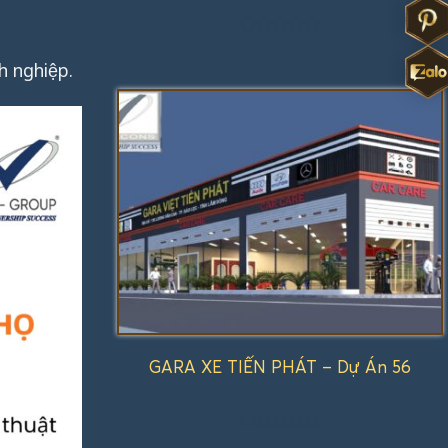
Được
xếp
 nghiệp.
hạng
1.00
5
sao
GARA XE TIẾN PHÁT – Dự Án 56
Được