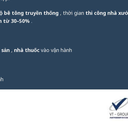
độ bê tông truyền thống
, thời gian
thi công nhà xư
n từ 30–50%
.
 sản
,
nhà thuốc
vào vận hành
nh