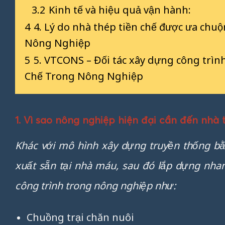
3.2
Kinh tế và hiệu quả vận hành:
4
4. Lý do nhà thép tiền chế được ưa ch
Nông Nghiệp
5
5. VTCONS – Đối tác xây dựng công trì
Chế Trong Nông Nghiệp
1. Vì sao nông nghiệp hiện đại cần đến nhà
Khác với mô hình xây dựng truyền thống bằ
xuất sẵn tại nhà máu, sau đó lắp dựng nhan
công trình trong nông nghiệp như:
Chuồng trại chăn nuôi