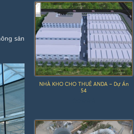
1.00
5
sao
nông sản
NHÀ KHO CHO THUÊ ANDA – Dự Án
54
Được
xếp
hạng
1.00
5
sao