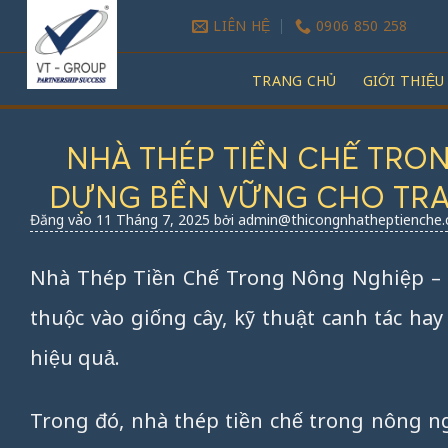
Bỏ
LIÊN HỆ
0906 850 258
qua
nội
TRANG CHỦ
GIỚI THIỆU
dung
NHÀ THÉP TIỀN CHẾ TRON
DỰNG BỀN VỮNG CHO TRAN
Đăng vào
11 Tháng 7, 2025
bởi
admin@thicongnhatheptienche
Nhà Thép Tiền Chế Trong Nông Nghiệp – S
thuộc vào giống cây, kỹ thuật canh tác ha
hiệu quả.
Trong đó, nhà thép tiền chế trong nông ng