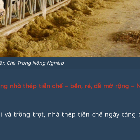
iền Chế Trong Nông Nghiệp
ng nhà thép tiền chế – bền, rẻ, dễ mở rộng –
và trồng trọt, nhà thép tiền chế ngày càng 