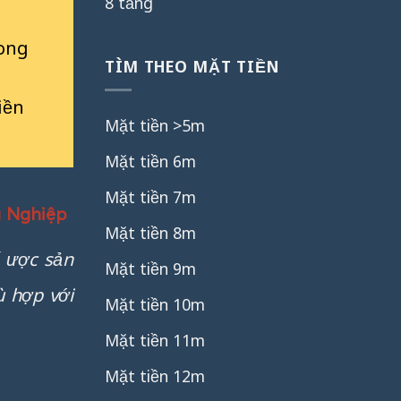
8 tầng
rong
TÌM THEO MẶT TIỀN
iền
Mặt tiền >5m
Mặt tiền 6m
Mặt tiền 7m
g Nghiệp
Mặt tiền 8m
ế ược sản
Mặt tiền 9m
ù hợp với
Mặt tiền 10m
Mặt tiền 11m
Mặt tiền 12m