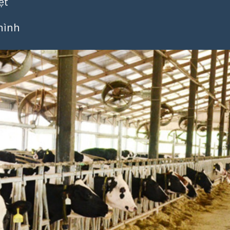
ệt
hình