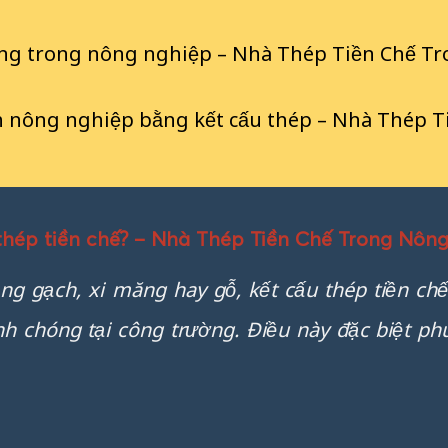
uộng trong nông nghiệp – Nhà Thép Tiền Chế T
nh nông nghiệp bằng kết cấu thép – Nhà Thép T
 thép tiền chế? – Nhà Thép Tiền Chế Trong Nôn
ng gạch, xi măng hay gỗ, kết cấu thép tiền ch
h chóng tại công trường. Điều này đặc biệt ph