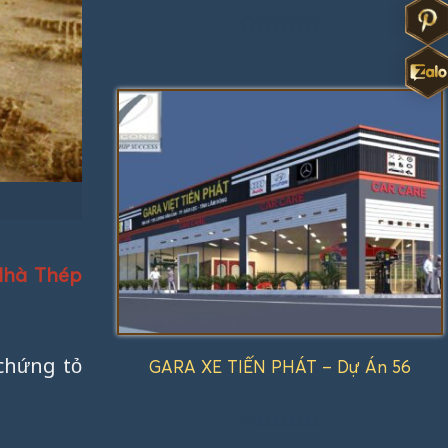
Được
xếp
hạng
1.00
5
sao
 Nhà Thép
chứng tỏ
GARA XE TIẾN PHÁT – Dự Án 56
Được