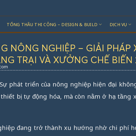
TỔNG THẦU THI CÔNG – DESIGN & BUILD
DỊCH VỤ
G NÔNG NGHIỆP – GIẢI PHÁP 
G TRẠI VÀ XƯỞNG CHẾ BIẾN 
.com
ự phát triển của nông nghiệp hiện đại không
y thiết bị tự động hóa, mà còn nằm ở hạ tầng
hiệp đang trở thành xu hướng nhờ chi phí hợ