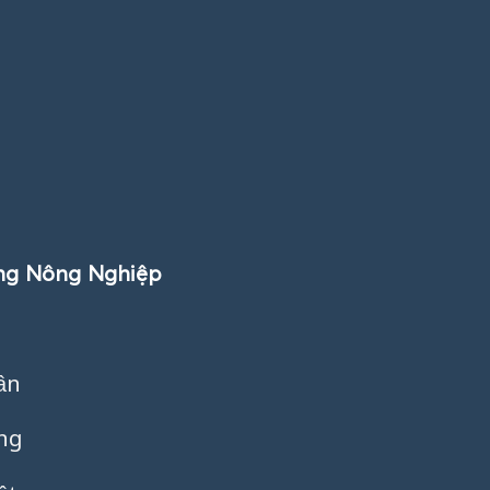
ong Nông Nghiệp
ần
ụng