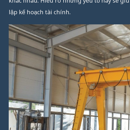
khác nhau. Hiểu rõ những yếu tố này sẽ giú
lập kế hoạch tài chính.