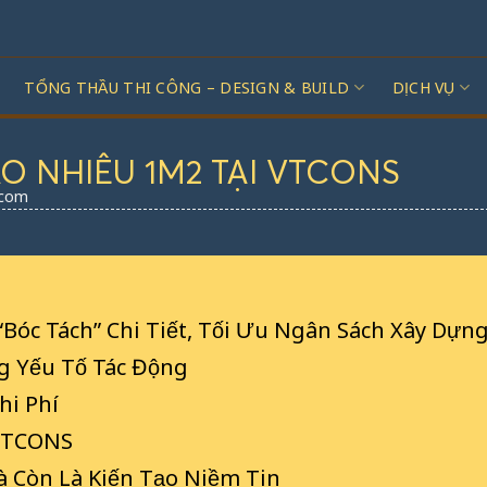
TỔNG THẦU THI CÔNG – DESIGN & BUILD
DỊCH VỤ
O NHIÊU 1M2 TẠI VTCONS
.com
óc Tách” Chi Tiết, Tối Ưu Ngân Sách Xây Dựn
g Yếu Tố Tác Động
hi Phí
 VTCONS
 Còn Là Kiến Tạo Niềm Tin