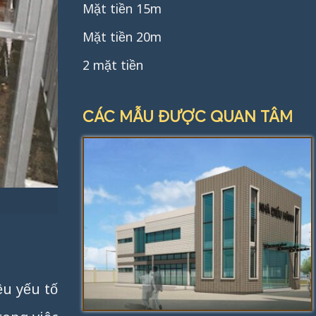
Mặt tiền 15m
Mặt tiền 20m
2 mặt tiền
CÁC MẪU ĐƯỢC QUAN TÂM
ều yếu tố