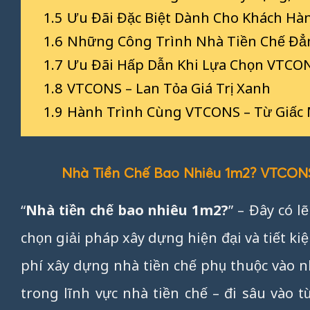
1.5
Ưu Đãi Đặc Biệt Dành Cho Khách H
1.6
Những Công Trình Nhà Tiền Chế Đ
1.7
Ưu Đãi Hấp Dẫn Khi Lựa Chọn VTCO
1.8
VTCONS – Lan Tỏa Giá Trị Xanh
1.9
Hành Trình Cùng VTCONS – Từ Giấc
Nhà Tiền Chế Bao Nhiêu 1m2? VTCONS 
“
Nhà tiền chế bao nhiêu 1m2
?
” – Đây có l
chọn giải pháp xây dựng hiện đại và tiết kiệ
phí xây dựng nhà tiền chế phụ thuộc vào n
trong lĩnh vực nhà tiền chế – đi sâu vào t