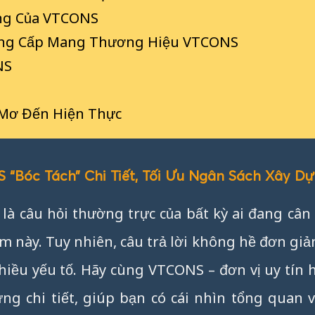
àng Của VTCONS
ẳng Cấp Mang Thương Hiệu VTCONS
NS
 Mơ Đến Hiện Thực
“Bóc Tách” Chi Tiết, Tối Ưu Ngân Sách Xây D
ẽ là câu hỏi thường trực của bất kỳ ai đang cân
m này. Tuy nhiên, câu trả lời không hề đơn giản
hiều yếu tố. Hãy cùng VTCONS – đơn vị uy tín
ừng chi tiết, giúp bạn có cái nhìn tổng quan 