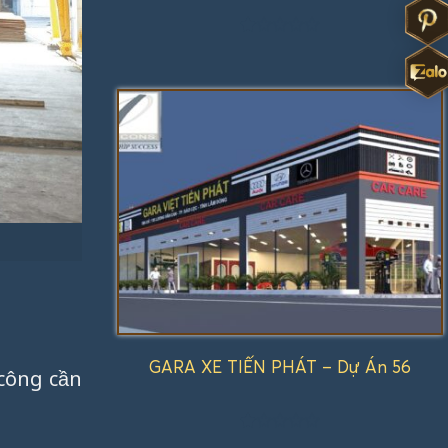
Được
xếp
hạng
1.00
5
sao
GARA XE TIẾN PHÁT – Dự Án 56
 công cần
Được