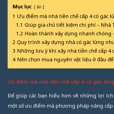
Mục lục
ẩn
1
Ưu điểm mà nhà tiền chế cấp 4 có gác l
1.1
Giúp gia chủ tiết kiệm chi phí – Nhà
1.2
Hoàn thành xây dựng nhanh chóng 
2
Quy trình xây dựng nhà có gác lửng nh
3
Những lưu ý khi xây nhà tiền chế cấp 4 
4
Nên chọn mua nguyên vật liệu ở đâu để
Ưu điểm mà nhà tiền chế cấp 4 có gác lửn
Để giúp các bạn hiểu hơn về những lợi íc
một số ưu điểm mà phương pháp nâng cấp g