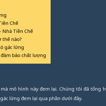
ửng
 Tiền Chế
– Nhà Tiền Chế
ư thế nào?
có gác lửng
 đảm bảo chất lượng
g
h mà mô hình này đem lại. Chúng tôi đã tổng 
ác lửng đem lại qua phần dưới đây.