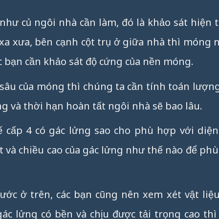
như củ ngôi nhà cần làm, đó là khảo sát hiện 
a xưa, bên cạnh cột trụ ở giữa nhà thì móng 
các bạn cần khảo sát độ cứng của nền móng.
 sâu của móng thì chúng ta cần tính toán lượ
ng và thời hạn hoàn tất ngôi nhà sẽ bao lâu.
ế cấp 4 có gác lửng sao cho phù hợp với diện
ết và chiều cao của gác lửng như thế nào để ph
ớc ở trên, các bạn cũng nên xem xét vật liệu
gác lửng có bền và chịu được tải trọng cao th