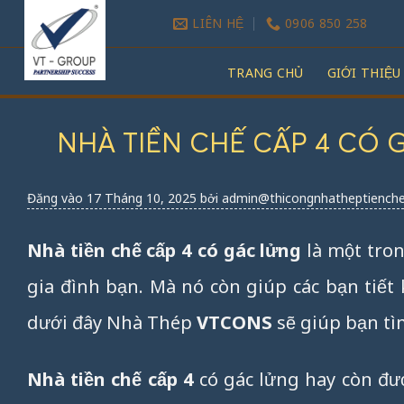
Bỏ
LIÊN HỆ
0906 850 258
qua
nội
TRANG CHỦ
GIỚI THIỆU
dung
NHÀ TIỀN CHẾ CẤP 4 CÓ
Đăng vào
17 Tháng 10, 2025
bởi
admin@thicongnhatheptiench
Nhà tiền chế cấp 4 có gác lửng
là một tro
gia đình bạn. Mà nó còn giúp các bạn tiết 
dưới đây Nhà Thép
VTCONS
sẽ giúp bạn tìm
Nhà tiền chế cấp 4
có gác lửng hay còn đư