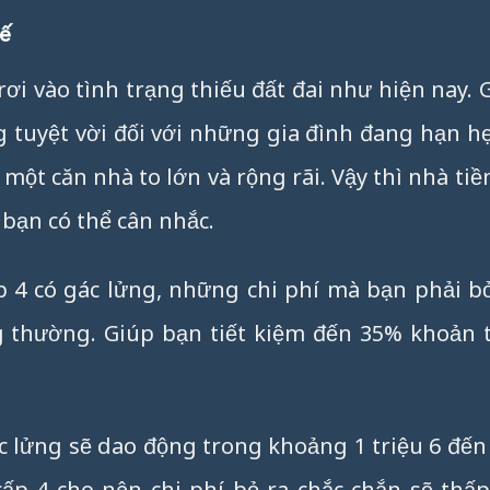
hế
ơi vào tình trạng thiếu đất đai như hiện nay. 
g tuyệt vời đối với những gia đình đang hạn h
ột căn nhà to lớn và rộng rãi. Vậy thì nhà tiề
 bạn có thể cân nhắc.
 4 có gác lửng, những chi phí mà bạn phải b
g thường. Giúp bạn tiết kiệm đến 35% khoản 
 lửng sẽ dao động trong khoảng 1 triệu 6 đến 
cấp 4 cho nên chi phí bỏ ra chắc chắn sẽ thấ