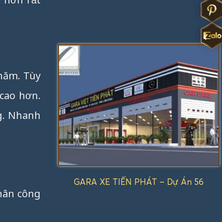
Được
xếp
hạng
1.00
5
sao
năm. Tùy
cao hơn.
ng. Nhanh
GARA XE TIẾN PHÁT – Dự Án 56
nhân công
Được