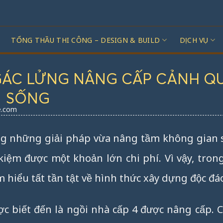
TỔNG THẦU THI CÔNG – DESIGN & BUILD
DỊCH VỤ
 GÁC LỬNG NÂNG CẤP CẢNH Q
SỐNG
e.com
ng những giải pháp vừa nâng tầm không gian 
kiệm được một khoản lớn chi phí. Vì vậy, trong
 hiểu tất tần tật về hình thức xây dựng độc đá
ợc biết đến là ngồi nhà cấp 4 được nâng cấp.