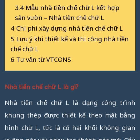
3.4
Mẫu nhà tiền chế chữ L kết hợp
sân vườn – Nhà tiền chế chữ L
4
Chi phí xây dựng nhà tiền chế chữ L
5
Lưu ý khi thiết kế và thi công nhà tiền
chế chữ L
6
Tư vấn từ VTCONS
Nhà tiền chế chữ L là gì?
Nhà tiền chế chữ L là dạng công trình
khung thép được thiết kế theo mặt bằng
hình chữ L, tức là có hai khối không gian