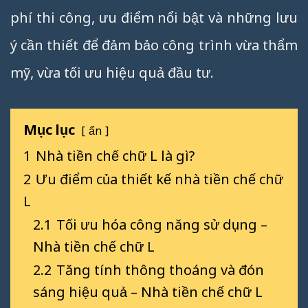
phí thi công, ưu điểm nổi bật và những lưu
ý cần thiết để đảm bảo công trình vừa thẩm
mỹ, vừa tối ưu hiệu quả đầu tư.
Mục lục
ẩn
1
Nhà tiền chế chữ L là gì?
2
Ưu điểm của thiết kế nhà tiền chế chữ
L
2.1
Tối ưu hóa công năng sử dụng –
Nhà tiền chế chữ L
2.2
Tăng tính thông thoáng và đón
sáng hiệu quả – Nhà tiền chế chữ L