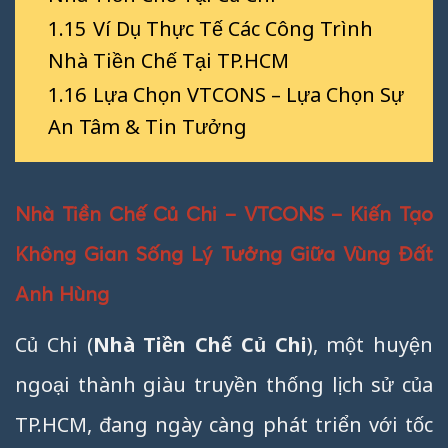
1.15
Ví Dụ Thực Tế Các Công Trình
Nhà Tiền Chế Tại TP.HCM
1.16
Lựa Chọn VTCONS – Lựa Chọn Sự
An Tâm & Tin Tưởng
Nhà Tiền Chế Củ Chi – VTCONS – Kiến Tạo
Không Gian Sống Lý Tưởng Giữa Vùng Đất
Anh Hùng
Củ Chi (
Nhà Tiền Chế Củ Chi
), một huyện
ngoại thành giàu truyền thống lịch sử của
TP.HCM, đang ngày càng phát triển với tốc