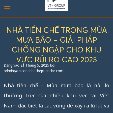
Bỏ
qua
nội
dung
NHÀ TIỀN CHẾ TRONG MÙA
MƯA BÃO – GIẢI PHÁP
CHỐNG NGẬP CHO KHU
VỰC RỦI RO CAO 2025
Đăng vào
21 Tháng 5, 2025
bởi
admin@thicongnhatheptienche.com
Nhà tiền chế – Mùa mưa bão là nỗi lo
thường trực của nhiều khu vực tại Việt
Nam, đặc biệt là các vùng dễ xảy ra lũ lụt và