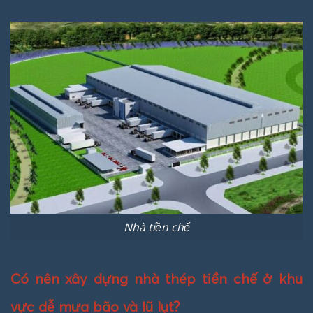
Nhà tiền chế
Có nên xây dựng nhà thép tiền chế ở khu
vực dễ mưa bão và lũ lụt?