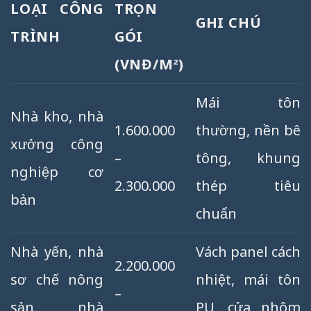
LOẠI CÔNG
TRỌN
GHI CHÚ
TRÌNH
GÓI
(VNĐ/M²)
Mái tôn
Nhà kho, nhà
1.600.000
thường, nền bê
xưởng công
–
tông, khung
nghiệp cơ
2.300.000
thép tiêu
bản
chuẩn
Nhà yến, nhà
Vách panel cách
2.200.000
sơ chế nông
nhiệt, mái tôn
–
sản, nhà
PU, cửa nhôm