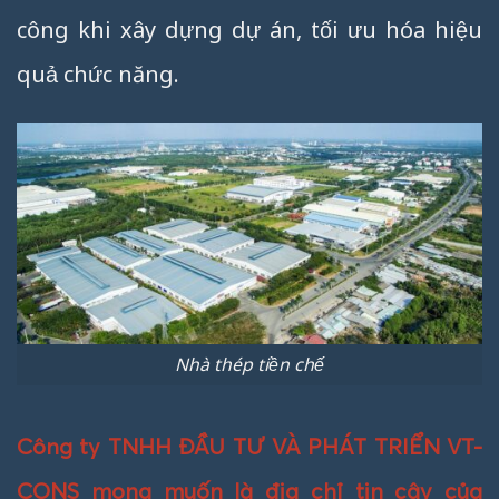
công khi xây dựng dự án, tối ưu hóa hiệu
quả chức năng.
Nhà thép tiền chế
Công ty TNHH ĐẦU TƯ VÀ PHÁT TRIỂN VT-
CONS mong muốn là địa chỉ tin cậy của