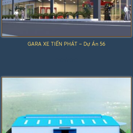
GARA XE TIẾN PHÁT – Dự Án 56
Được
xếp
hạng
1.00
5
sao