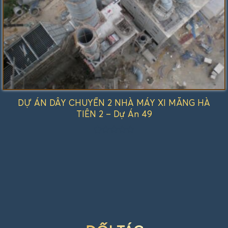
DỰ ÁN DÂY CHUYỀN 2 NHÀ MÁY XI MĂNG HÀ
TIÊN 2 – Dự Án 49
Được
xếp
hạng
1.00
5
sao