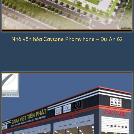
Nhà văn hóa Caysone Phomvihane – Dự Án 62
Được
xếp
hạng
1.00
5
sao