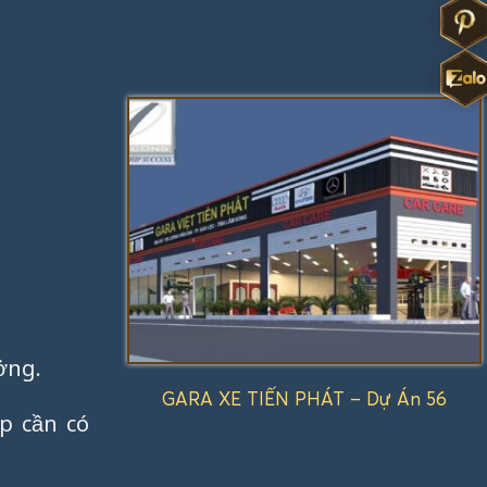
Được
xếp
hạng
1.00
5
sao
ởng.
GARA XE TIẾN PHÁT – Dự Án 56
p cần có
Được