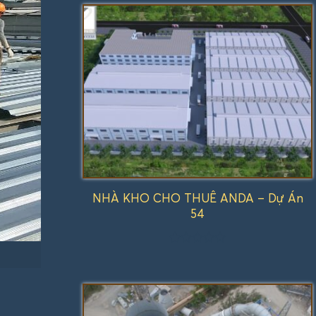
1.00
5
sao
NHÀ KHO CHO THUÊ ANDA – Dự Án
54
Được
xếp
hạng
1.00
5
sao