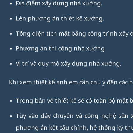
Địa điểm xây dựng nhà xưởng.
Lên phương án thiết kế xưởng.
Tổng diện tích mặt bằng công trình xây
Phương án thi công nhà xưởng
Vị trí và quy mô xây dựng nhà xưởng.
Khi xem thiết kế anh em cần chú ý đến các 
Trong bản vẽ thiết kế sẽ có toàn bộ mặt 
Tùy vào dây chuyền và công nghệ sản 
phương án kết cấu chính, hệ thống kỹ thu