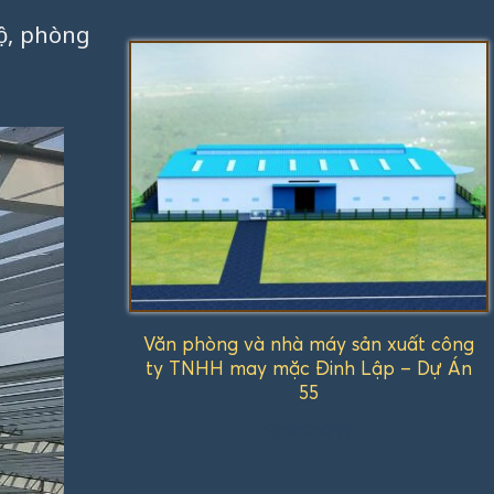
xếp
ộ, phòng
hạng
1.00
5
sao
Văn phòng và nhà máy sản xuất công
ty TNHH may mặc Đinh Lập – Dự Án
55
Được
xếp
hạng