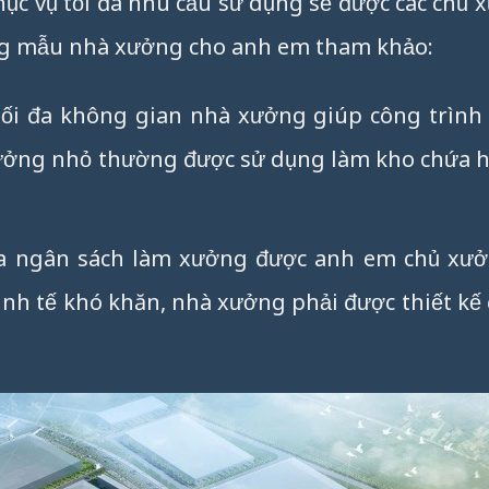
hục vụ tối đa nhu cầu sử dụng sẽ được các chủ 
ng mẫu nhà xưởng cho anh em tham khảo:
ối đa không gian nhà xưởng giúp công trình 
ởng nhỏ thường được sử dụng làm kho chứa h
đa ngân sách làm xưởng được anh em chủ xư
inh tế khó khăn, nhà xưởng phải được thiết kế 