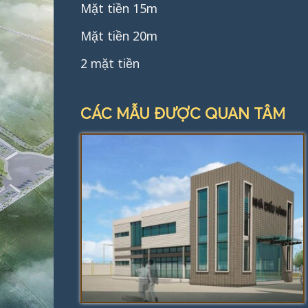
Mặt tiền 15m
Mặt tiền 20m
2 mặt tiền
CÁC MẪU ĐƯỢC QUAN TÂM