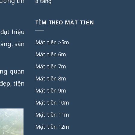
xưởng tin
8 tầng
TÌM THEO MẶT TIỀN
đạt hiệu
Mặt tiền >5m
àng, sản
Mặt tiền 6m
Mặt tiền 7m
ởng quan
Mặt tiền 8m
đẹp, tiện
Mặt tiền 9m
Mặt tiền 10m
Mặt tiền 11m
Mặt tiền 12m