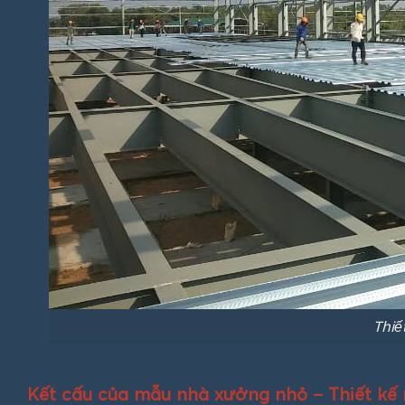
Thiế
Kết cấu của mẫu nhà xưởng nhỏ – Thiết k