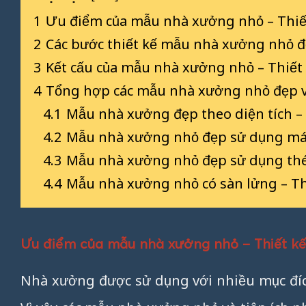
1
Ưu điểm của mẫu nhà xưởng nhỏ – Thi
2
Các bước thiết kế mẫu nhà xưởng nhỏ 
3
Kết cấu của mẫu nhà xưởng nhỏ – Thiế
4
Tổng hợp các mẫu nhà xưởng nhỏ đẹp và
4.1
Mẫu nhà xưởng đẹp theo diện tích –
4.2
Mẫu nhà xưởng nhỏ đẹp sử dụng mái
4.3
Mẫu nhà xưởng nhỏ đẹp sử dụng thé
4.4
Mẫu nhà xưởng nhỏ có sàn lửng – T
Ưu điểm của mẫu nhà xưởng nhỏ – Thiết k
Nhà xưởng được sử dụng với nhiều mục đíc