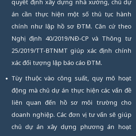
quyết định xây dựng nhà xưởng, chủ dự
án cần thực hiện một số thủ tục hành
chính như lập hồ sơ ĐTM. Căn cứ theo
Nghị định 40/2019/NĐ-CP và Thông tư
25/2019/TT-BTNMT giúp xác định chính
xác đối tượng lập báo cáo ĐTM.
Tùy thuộc vào công suất, quy mô hoạt
động mà chủ dự án thực hiện các vấn đề
liên quan đến hồ sơ môi trường cho
doanh nghiệp. Các đơn vị tư vấn sẽ giúp
chủ dự án xây dựng phương án hoạt