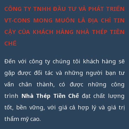
CÔNG TY TNHH ĐẦU TƯ VÀ PHÁT TRIỂN
VT-CONS MONG MUỐN LÀ ĐỊA CHỈ TIN
CẬY CỦA KHÁCH HÀNG NHÀ THÉP TIỀN
CHẾ
Đến với công ty chúng tôi khách hàng sẽ
gặp được đối tác và những người bạn tư
vấn chân thành, có được những công
trình
Nhà Thép Tiền Chế
đạt chất lượng
tốt, bền vững, với giá cả hợp lý và giá trị
thẩm mỹ cao.