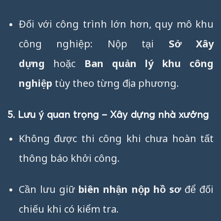
Đối với công trình lớn hơn, quy mô khu
công nghiệp: Nộp tại
Sở Xây
dựng
hoặc
Ban quản lý khu công
nghiệp
tùy theo từng địa phương.
5. Lưu ý quan trọng – Xây dựng nhà xưởng
Không được thi công khi chưa hoàn tất
thông báo khởi công.
Cần lưu giữ
biên nhận nộp hồ sơ
để đối
chiếu khi có kiểm tra.