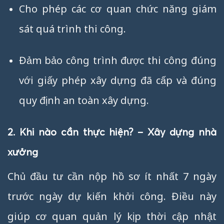
Cho phép các cơ quan chức năng giám
sát quá trình thi công.
Đảm bảo công trình được thi công đúng
với giấy phép xây dựng đã cấp và đúng
quy định an toàn xây dựng.
2. Khi nào cần thực hiện? – Xây dựng nhà
xưởng
Chủ đầu tư cần nộp hồ sơ ít nhất 7 ngày
trước ngày dự kiến khởi công. Điều này
giúp cơ quan quản lý kịp thời cập nhật