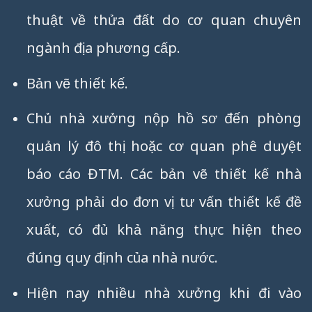
thuật về thửa đất do cơ quan chuyên
ngành địa phương cấp.
Bản vẽ thiết kế.
Chủ nhà xưởng nộp hồ sơ đến phòng
quản lý đô thị hoặc cơ quan phê duyệt
báo cáo ĐTM. Các bản vẽ thiết kế nhà
xưởng phải do đơn vị tư vấn thiết kế đề
xuất, có đủ khả năng thực hiện theo
đúng quy định của nhà nước.
Hiện nay nhiều nhà xưởng khi đi vào