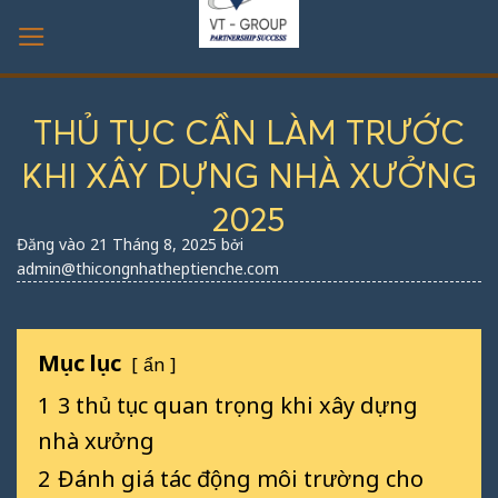
Bỏ
qua
nội
dung
THỦ TỤC CẦN LÀM TRƯỚC
KHI XÂY DỰNG NHÀ XƯỞNG
2025
Đăng vào
21 Tháng 8, 2025
bởi
admin@thicongnhatheptienche.com
Mục lục
ẩn
1
3 thủ tục quan trọng khi xây dựng
nhà xưởng
2
Đánh giá tác động môi trường cho