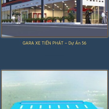
GARA XE TIẾN PHÁT – Dự Án 56
Được
xếp
hạng
1.00
5
sao