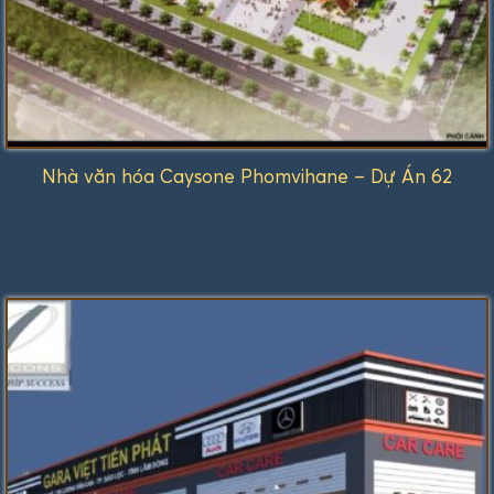
Nhà văn hóa Caysone Phomvihane – Dự Án 62
Được
xếp
hạng
1.00
5
sao