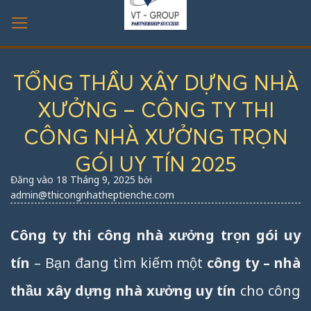
Bỏ
qua
nội
dung
TỔNG THẦU XÂY DỰNG NHÀ
XƯỞNG – CÔNG TY THI
CÔNG NHÀ XƯỞNG TRỌN
GÓI UY TÍN 2025
Đăng vào
18 Tháng 9, 2025
bởi
admin@thicongnhatheptienche.com
Công ty thi công nhà xưởng trọn gói uy
tín
– Bạn đang tìm kiếm một
công ty – nhà
thầu xây dựng nhà xưởng uy tín
cho công