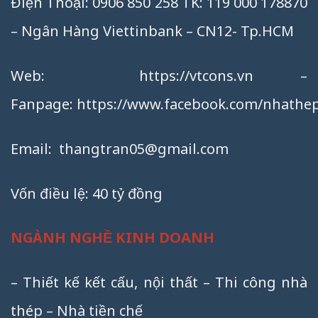
Điện Thoại: 0906 850 258 TK: 119 000 178870
– Ngân Hàng Viettinbank – CN12- Tp.HCM
Web:
https://vtcons.vn
–
Fanpage:
https://www.facebook.com/nhathep
Email:
thangtran05@gmail.com
Vốn điều lệ: 40 tỷ đồng
NGÀNH NGHỀ KINH DOANH
– Thiết kế kết cấu, nội thất – Thi công nhà
thép – Nhà tiền chế