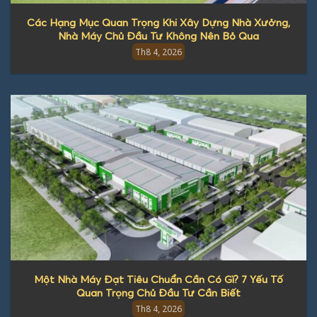
Các Hạng Mục Quan Trọng Khi Xây Dựng Nhà Xưởng,
Nhà Máy Chủ Đầu Tư Không Nên Bỏ Qua
Th8 4, 2026
Một Nhà Máy Đạt Tiêu Chuẩn Cần Có Gì? 7 Yếu Tố
Quan Trọng Chủ Đầu Tư Cần Biết
Th8 4, 2026