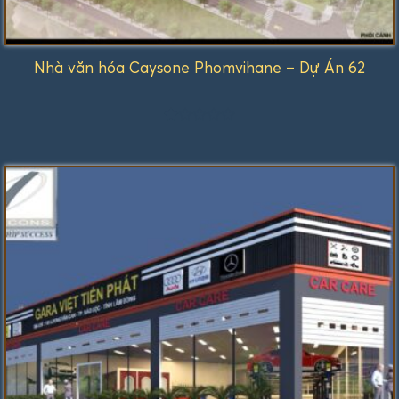
Nhà văn hóa Caysone Phomvihane – Dự Án 62
Được
xếp
hạng
1.00
5
sao