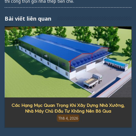
thi công trọn gói nhà thép tiền chế
.
Bài viết liên quan
Các Hạng Mục Quan Trọng Khi Xây Dựng Nhà Xưởng,
Nhà Máy Chủ Đầu Tư Không Nên Bỏ Qua
Th8 4, 2026