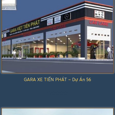
sao
GARA XE TIẾN PHÁT – Dự Án 56
Được
xếp
hạng
1.00