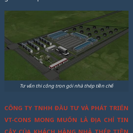
Tư vấn thi công trọn gói nhà thép tiền chế
CÔNG TY TNHH ĐẦU TƯ VÀ PHÁT TRIỂN
VT-CONS MONG MUỐN LÀ ĐỊA CHỈ TIN
CẬY CỦA KHÁCH HÀNG NHÀ THÉP TIỀN