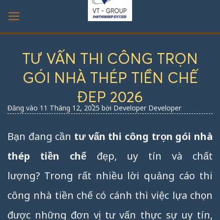
Bỏ
qua
nội
dung
TƯ VẤN THI CÔNG TRỌN
GÓI NHÀ THÉP TIỀN CHẾ
ĐẸP 2026
Đăng vào
11 Tháng 12, 2025
bởi
Developer Developer
Bạn đang cần
tư vấn thi công trọn gói nhà
thép tiền chế
đẹp, uy tín và chất
lượng? Trong rất nhiều lời quảng cáo thi
công nhà tiền chế có cánh thì việc lựa chọn
được những đơn vị tư vấn thực sự uy tín,