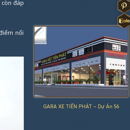
à còn đáp
Được
xếp
hạng
1.00
 điểm nổi
5
sao
GARA XE TIẾN PHÁT – Dự Án 56
Được