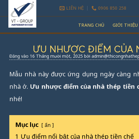
Bỏ
LIÊN HỆ
0906 850 258
qua
nội
TRANG CHỦ
GIỚI THIỆU
dung
ƯU NHƯỢC ĐIỂM CỦA NH
Đăng vào
16 Tháng mười một, 2025
bởi
admin@thicongnhathep
Mẫu nhà này được ứng dụng ngày càng nh
nhà ở.
Ưu nhược điểm của nhà thép tiền 
nhé!
Mục lục
ẩn
1
Ưu điểm nổi bật của nhà thép tiền chế