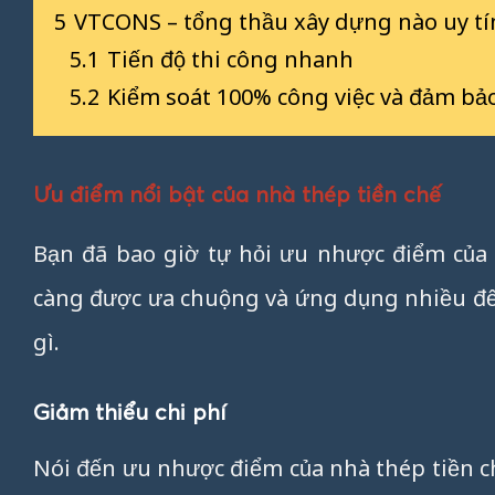
5
VTCONS – tổng thầu xây dựng nào uy tí
5.1
Tiến độ thi công nhanh
5.2
Kiểm soát 100% công việc và đảm bảo
Ưu điểm nổi bật của nhà thép tiền chế
Bạn đã bao giờ tự hỏi ưu nhược điểm của 
càng được ưa chuộng và ứng dụng nhiều đế
gì.
Giảm thiểu chi phí
Nói đến ưu nhược điểm của nhà thép tiền c