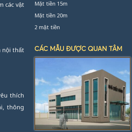
Mặt tiền 15m
m các vật
Mặt tiền 20m
2 mặt tiền
CÁC MẪU ĐƯỢC QUAN TÂM
 nội thất
yêu thích
i, thông