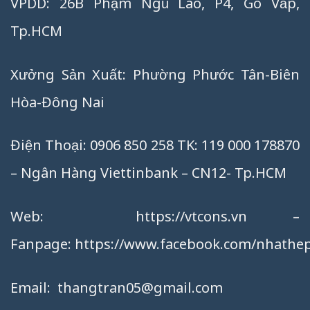
VPDD: 26B Phạm Ngũ Lão, P4, Gò Vấp,
Tp.HCM
Xưởng Sản Xuất: Phường Phước Tân-Biên
Hòa-Đông Nai
Điện Thoại: 0906 850 258 TK: 119 000 178870
– Ngân Hàng Viettinbank – CN12- Tp.HCM
Web:
https://vtcons.vn
–
Fanpage:
https://www.facebook.com/nhathep
Email:
thangtran05@gmail.com