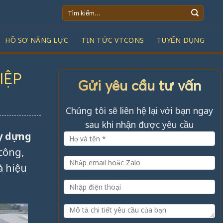
Tìm
kiếm:
HỒ SƠ NĂNG LỰC
TIN TỨC VTCONS
TUYỂN DỤNG
IỆP
Gửi yêu cầu tư vấn
Chúng tôi sẽ liên hệ lại với bạn ngay
sau khi nhận được yêu cầu
y dựng
công,
à hiệu