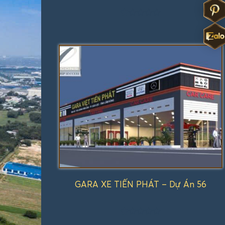
Được
xếp
hạng
1.00
5
sao
GARA XE TIẾN PHÁT – Dự Án 56
Được