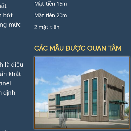
Mặt tiền 15m
hất
m bớt
Mặt tiền 20m
tổng mức
2 mặt tiền
CÁC MẪU ĐƯỢC QUAN TÂM
h là điều
uẩn khắt
anel
m định