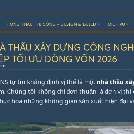
TỔNG THẦU THI CÔNG – DESIGN & BUILD
DỊCH VỤ
NHÀ THẦU XÂY DỰNG CÔNG NGH
ỆP TỐI ƯU DÒNG VỐN 2026
com
ONS tự tin khẳng định vị thế là một
nhà thầu xâ
. Chúng tôi không chỉ đơn thuần là đơn vị thi 
hực hóa những không gian sản xuất hiện đại v