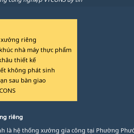
g xưởng riêng
 khúc nhà máy thực phẩm
khâu thiết kế
kết không phát sinh
hạn sau bàn giao
-CONS
ng riêng
ính là hệ thống xưởng gia công tại Phường Phư