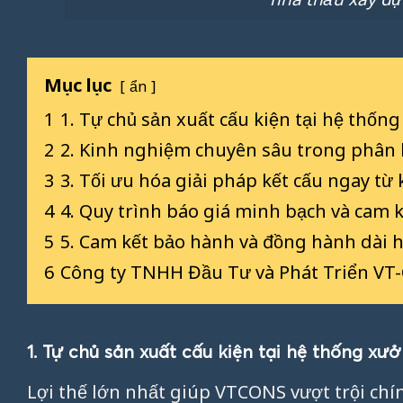
Mục lục
ẩn
1
1. Tự chủ sản xuất cấu kiện tại hệ thốn
2
2. Kinh nghiệm chuyên sâu trong phân
3
3. Tối ưu hóa giải pháp kết cấu ngay từ 
4
4. Quy trình báo giá minh bạch và cam 
5
5. Cam kết bảo hành và đồng hành dài 
6
Công ty TNHH Đầu Tư và Phát Triển VT
1. Tự chủ sản xuất cấu kiện tại hệ thống xưở
Lợi thế lớn nhất giúp VTCONS vượt trội ch