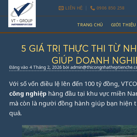
Bỏ
LIÊN HỆ
0906 850 258
qua
nội
TRANG CHỦ
GIỚI THIỆU
dung
5 GIÁ TRỊ THỰC THI TỪ 
GIÚP DOANH NGHI
Đăng vào
4 Tháng 2, 2026
bởi
admin@thicongnhatheptienche.
Với số vốn điều lệ lên đến 100 tỷ đồng, VTC
công nghiệp
hàng đầu tại khu vực miền Nam
mà còn là người đồng hành giúp bạn hiện t
quả.