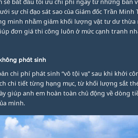
 sẽ bắt đầu tối ưu chi phí ngay từ những bản v
dưới sự chỉ đạo sát sao của Giám đốc Trần Minh
ông minh nhằm giảm khối lượng vật tư dư thừa
giúp đơn giá thi công luôn ở mức cạnh tranh nh
không phát sinh
n chi phí phát sinh “vô tội vạ” sau khi khởi cô
 chi tiết từng hạng mục, từ khối lượng sắt th
này giúp anh em hoàn toàn chủ động về dòng ti
của mình.