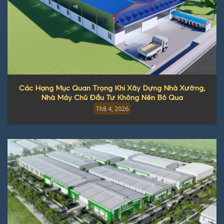
Các Hạng Mục Quan Trọng Khi Xây Dựng Nhà Xưởng,
Nhà Máy Chủ Đầu Tư Không Nên Bỏ Qua
Th8 4, 2026