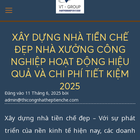
Bỏ
qua
nội
dung
XÂY DỰNG NHÀ TIỀN CHẾ
ĐẸP NHÀ XƯỞNG CÔNG
NGHIỆP HOẠT ĐỘNG HIỆU
QUẢ VÀ CHI PHÍ TIẾT KIỆM
2025
Đăng vào
11 Tháng 6, 2025
bởi
admin@thicongnhatheptienche.com
Xây dựng nhà tiền chế đẹp – Với sự phát
triển của nền kinh tế hiện nay, các doanh