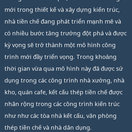
mới trong thiết kế và xây dựng kiến ​​trúc,
nhà tiền chế đang phát triển mạnh mẽ và
có nhiều bước tăng trưởng đột phá và được
kỳ vọng sẽ trở thành một mô hình công
trình mới đầy triển vọng. Trong khoảng
thời gian vừa qua mô hình này đã được sử
dụng trong các công trình nhà xưởng, nhà
kho, quán cafe, kết cấu thép tiền chế được
nhân rộng trong các công trình kiến ​​trúc
như như các tòa nhà kết cấu, văn phòng
thép tiền chế và nhà dân dụng.