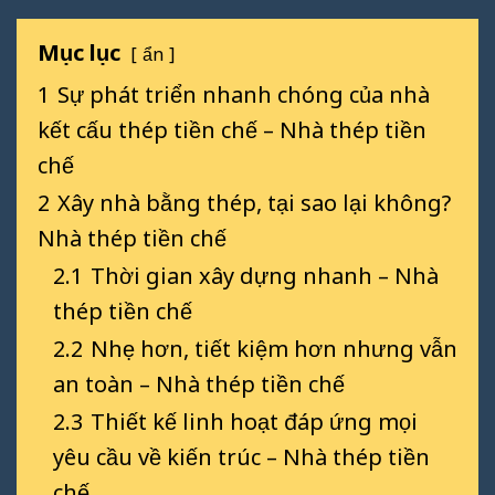
Mục lục
ẩn
1
Sự phát triển nhanh chóng của nhà
kết cấu thép tiền chế – Nhà thép tiền
chế
2
Xây nhà bằng thép, tại sao lại không?
Nhà thép tiền chế
2.1
Thời gian xây dựng nhanh – Nhà
thép tiền chế
2.2
Nhẹ hơn, tiết kiệm hơn nhưng vẫn
an toàn – Nhà thép tiền chế
2.3
Thiết kế linh hoạt đáp ứng mọi
yêu cầu về kiến ​​trúc – Nhà thép tiền
chế