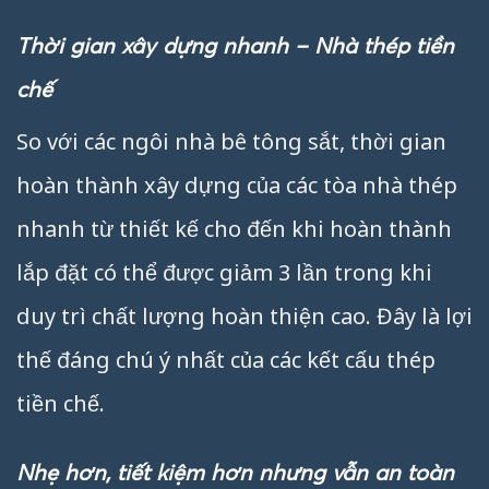
Thời gian xây dựng nhanh – Nhà thép tiền
chế
So với các ngôi nhà bê tông sắt, thời gian
hoàn thành xây dựng của các tòa nhà thép
nhanh từ thiết kế cho đến khi hoàn thành
lắp đặt có thể được giảm 3 lần trong khi
duy trì chất lượng hoàn thiện cao. Đây là lợi
thế đáng chú ý nhất của các kết cấu thép
tiền chế.
Nhẹ hơn, tiết kiệm hơn nhưng vẫn an toàn