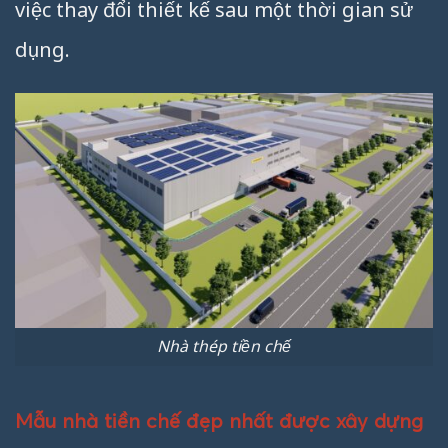
việc thay đổi thiết kế sau một thời gian sử
dụng.
Nhà thép tiền chế
Mẫu nhà tiền chế đẹp nhất được xây dựng