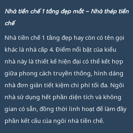
Nhà tiền chế 1 tầng đẹp mắt – Nhà thép tiền
chế
Nhà tiền chế 1 tầng đẹp hay còn có tên gọi
khác là nhà cấp 4. Điểm nổi bật của kiểu
nhà này là thiết kế hiện đại có thể kết hợp
giữa phong cách truyền thống, hình dáng
nhà đơn giản tiết kiệm chi phí tối đa. Ngôi
nhà sử dụng hết phần diện tích và không
gian có sẵn, đồng thời linh hoạt để làm đầy
phần kết cấu của ngôi nhà tiền chế.