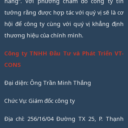
hàng”. Với phương châm đó công ty tin
tưởng rằng được hợp tác với quý vị sẽ là cơ
hội để công ty cùng với quý vị khẳng định
thương hiệu của chính mình.
Công ty TNHH Đầu Tư và Phát Triển VT-
CONS
Đại diện: Ông Trần Minh Thắng
Chức Vụ: Giám đốc công ty
Địa chỉ: 256/16/04 Đường TX 25, P. Thạnh