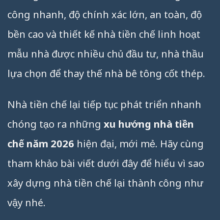
công nhanh, độ chính xác lớn, an toàn, độ
bền cao và thiết kế nhà tiền chế linh hoạt
mẫu nhà được nhiều chủ đầu tư, nhà thầu
lựa chọn để thay thế nhà bê tông cốt thép.
Nhà tiền chế lại tiếp tục phát triển nhanh
chóng tạo ra những
xu hướng nhà tiền
chế năm 2026
hiện đại, mới mẻ. Hãy cùng
tham khảo bài viết dưới đây để hiểu vì sao
xây dựng nhà tiền chế lại thành công như
vậy nhé.